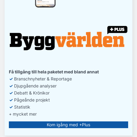
Få tillgång till hela paketet med bland annat
✓
Branschnyheter & Reportage
✓
D
jupgående analyser
✓
Debatt
& Krönikor
✓
Pågeånde projekt
✓
Statistik
+ mycket mer
Kom igång med +Plus