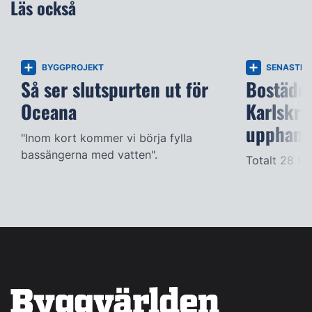
Läs också
BYGGPROJEKT
SENASTE 
Så ser slutspurten ut för
Bostäder
Oceana
Karlskro
upphandl
"Inom kort kommer vi börja fylla
bassängerna med vatten".
Totalt 28 til