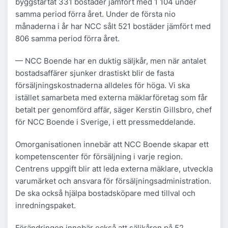
byggstartat 331 bostäder jämfört med 1 104 under
samma period förra året. Under de första nio
månaderna i år har NCC sålt 521 bostäder jämfört med
806 samma period förra året.
— NCC Boende har en duktig säljkår, men när antalet
bostadsaffärer sjunker drastiskt blir de fasta
försäljningskostnaderna alldeles för höga. Vi ska
istället samarbeta med externa mäklarföretag som får
betalt per genomförd affär, säger Kerstin Gillsbro, chef
för NCC Boende i Sverige, i ett pressmeddelande.
Omorganisationen innebär att NCC Boende skapar ett
kompetenscenter för försäljning i varje region.
Centrens uppgift blir att leda externa mäklare, utveckla
varumärket och ansvara för försäljningsadministration.
De ska också hjälpa bostadsköpare med tillval och
inredningspaket.
Förändringen innebär också att säljkåren på 52