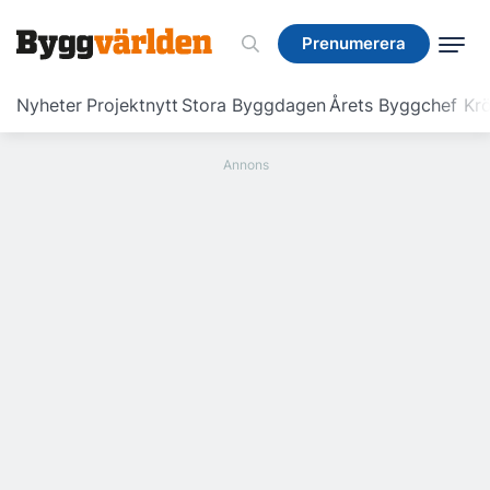
Prenumerera
Prenumerera
Nyheter
Projektnytt
Stora Byggdagen
Årets Byggchef
Krö