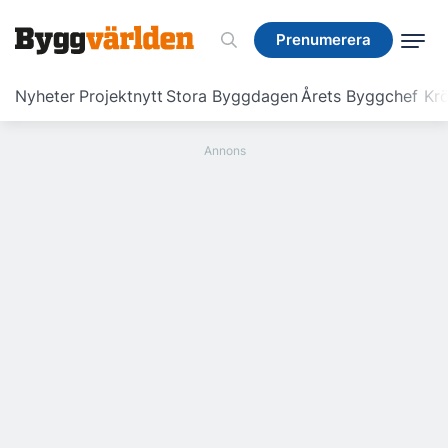
Prenumerera
Prenumerera
Nyheter
Projektnytt
Stora Byggdagen
Årets Byggchef
Krö