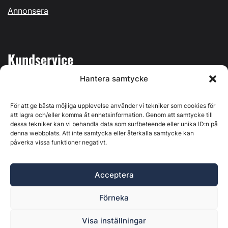
Annonsera
Kundservice
Hantera samtycke
Mina sidor
Kontakta oss
För att ge bästa möjliga upplevelse använder vi tekniker som cookies för
att lagra och/eller komma åt enhetsinformation. Genom att samtycke till
dessa tekniker kan vi behandla data som surfbeteende eller unika ID:n på
denna webbplats. Att inte samtycka eller återkalla samtycke kan
påverka vissa funktioner negativt.
Byggvärlden produceras av
Svenska Media i Ljusdal AB
,
Östernäsvägen 1, 827 32 Ljusdal, org.nr: 556625-6425 -
Acceptera
Ansvarig utgivare: Henrik Ekberg. Innehållet på denna
webbplats är upphovsrättsligt skyddat. Ange källa vid citering.
Förneka
Byggvärlden är en del av
Marknadsdatagruppen
.
Policy för datahantering, integritet och cookies
Visa inställningar