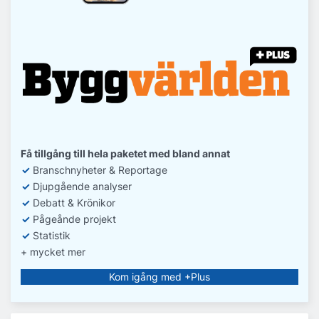
Få tillgång till hela paketet med bland annat
✓
Branschnyheter & Reportage
✓
D
jupgående analyser
✓
Debatt
& Krönikor
✓
Pågeånde projekt
✓
Statistik
+ mycket mer
Kom igång med +Plus