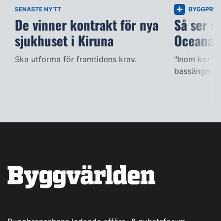
SENASTE NYTT
BYGGPROJ
De vinner kontrakt för nya
Så ser s
sjukhuset i Kiruna
Oceana
Ska utforma för framtidens krav.
"Inom kort k
bassängerna