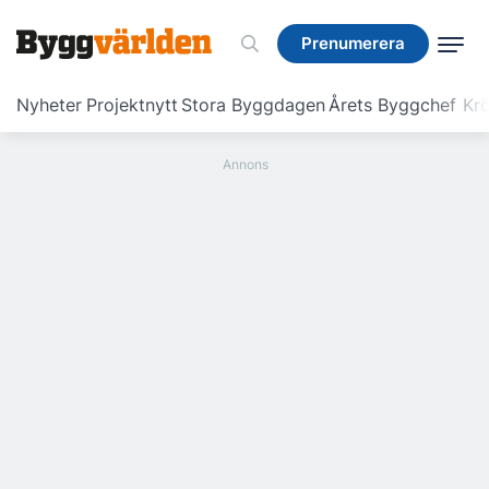
Prenumerera
Prenumerera
Nyheter
Projektnytt
Stora Byggdagen
Årets Byggchef
Krö