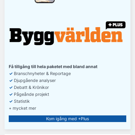
Få tillgång till hela paketet med bland annat
✓
Branschnyheter & Reportage
✓
D
jupgående analyser
✓
Debatt
& Krönikor
✓
Pågeånde projekt
✓
Statistik
+ mycket mer
Kom igång med +Plus