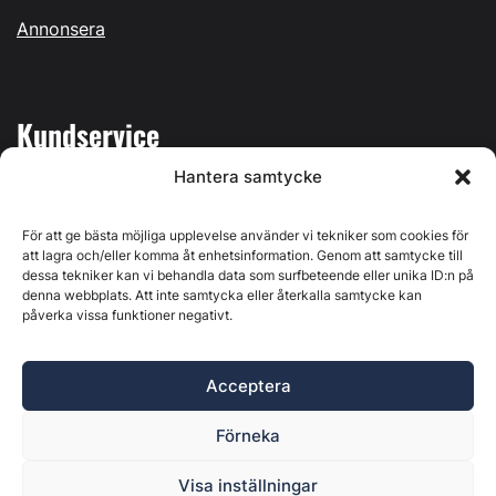
Annonsera
Kundservice
Hantera samtycke
Mina sidor
Kontakta oss
För att ge bästa möjliga upplevelse använder vi tekniker som cookies för
att lagra och/eller komma åt enhetsinformation. Genom att samtycke till
dessa tekniker kan vi behandla data som surfbeteende eller unika ID:n på
denna webbplats. Att inte samtycka eller återkalla samtycke kan
påverka vissa funktioner negativt.
Byggvärlden produceras av
Svenska Media i Ljusdal AB
,
Östernäsvägen 1, 827 32 Ljusdal, org.nr: 556625-6425 -
Acceptera
Ansvarig utgivare: Henrik Ekberg. Innehållet på denna
webbplats är upphovsrättsligt skyddat. Ange källa vid citering.
Förneka
Byggvärlden är en del av
Marknadsdatagruppen
.
Policy för datahantering, integritet och cookies
Visa inställningar