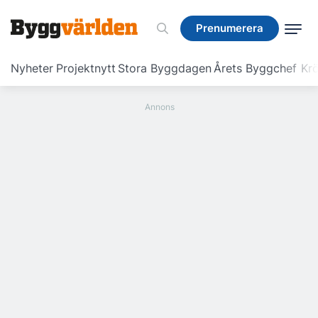
Prenumerera
Prenumerera
Nyheter
Projektnytt
Stora Byggdagen
Årets Byggchef
Krö