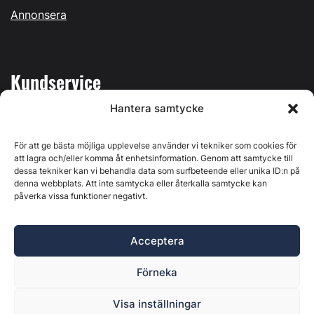
Annonsera
Kundservice
Hantera samtycke
Mina sidor
Kontakta oss
För att ge bästa möjliga upplevelse använder vi tekniker som cookies för
att lagra och/eller komma åt enhetsinformation. Genom att samtycke till
dessa tekniker kan vi behandla data som surfbeteende eller unika ID:n på
denna webbplats. Att inte samtycka eller återkalla samtycke kan
påverka vissa funktioner negativt.
Byggvärlden produceras av
Svenska Media i Ljusdal AB
,
Östernäsvägen 1, 827 32 Ljusdal, org.nr: 556625-6425 -
Acceptera
Ansvarig utgivare: Henrik Ekberg. Innehållet på denna
webbplats är upphovsrättsligt skyddat. Ange källa vid citering.
Förneka
Byggvärlden är en del av
Marknadsdatagruppen
.
Policy för datahantering, integritet och cookies
Visa inställningar