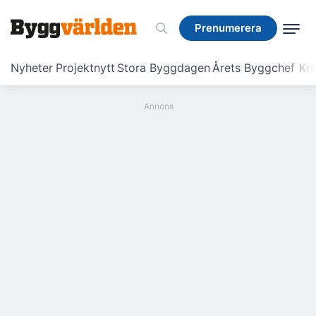
Prenumerera
Prenumerera
Nyheter
Projektnytt
Stora Byggdagen
Årets Byggchef
Krö