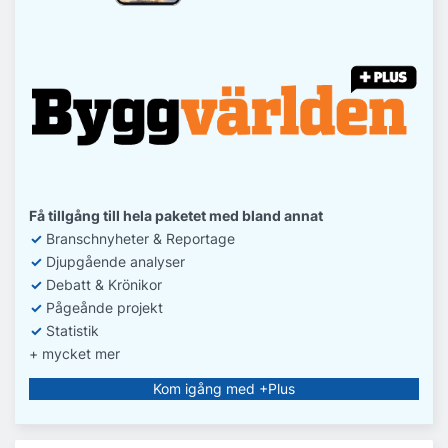
Få tillgång till hela paketet med bland annat
✓
Branschnyheter & Reportage
✓
D
jupgående analyser
✓
Debatt
& Krönikor
✓
Pågeånde projekt
✓
Statistik
+ mycket mer
Kom igång med +Plus