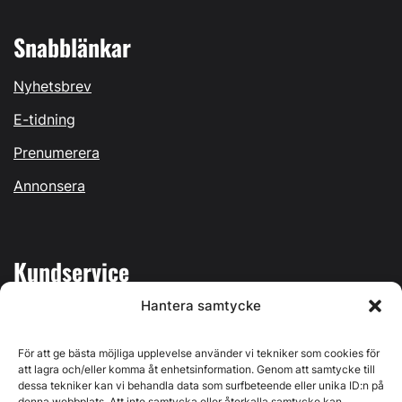
Snabblänkar
Nyhetsbrev
E-tidning
Prenumerera
Annonsera
Kundservice
Hantera samtycke
Mina sidor
Kontakta oss
För att ge bästa möjliga upplevelse använder vi tekniker som cookies för
att lagra och/eller komma åt enhetsinformation. Genom att samtycke till
dessa tekniker kan vi behandla data som surfbeteende eller unika ID:n på
denna webbplats. Att inte samtycka eller återkalla samtycke kan