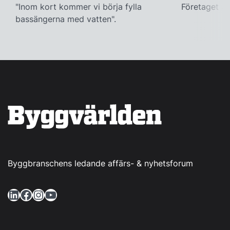
"Inom kort kommer vi börja fylla
Företaget ac
bassängerna med vatten".
Byggbranschens ledande affärs- & nyhetsforum
LinkedIn
Facebook
Instagram
YouTube