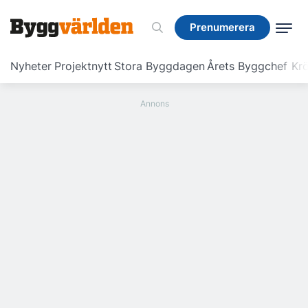
Prenumerera
Prenumerera
Nyheter
Projektnytt
Stora Byggdagen
Årets Byggchef
Krö