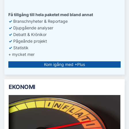
Få tillgång till hela paketet med bland annat
✓
Branschnyheter & Reportage
✓
D
jupgående analyser
✓
Debatt
& Krönikor
✓
Pågeånde projekt
✓
Statistik
+ mycket mer
Kom igång med +Plus
EKONOMI