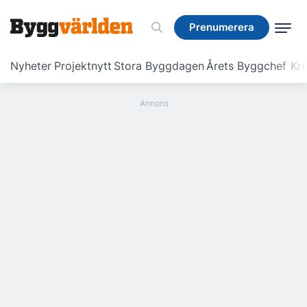
Prenumerera
Prenumerera
Nyheter
Projektnytt
Stora Byggdagen
Årets Byggchef
Krö