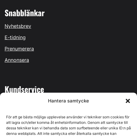
Snabblänkar
Nyhetsbrev
E-tidning
Prenumerera
Annonsera
Kundservice
Hantera samtycke
Mina sidor
Kontakta oss
För att ge bästa möjliga upplevelse använder vi tekniker som cookies för
att lagra och/eller komma åt enhetsinformation. Genom att samtycke till
dessa tekniker kan vi behandla data som surfbeteende eller unika ID:n på
denna webbplats. Att inte samtycka eller återkalla samtycke kan