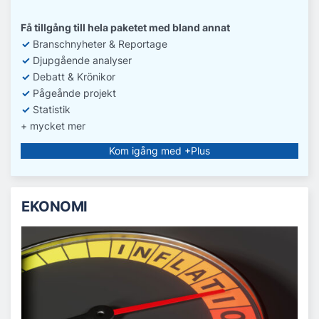
Få tillgång till hela paketet med bland annat
✓
Branschnyheter & Reportage
✓
D
jupgående analyser
✓
Debatt
& Krönikor
✓
Pågeånde projekt
✓
Statistik
+ mycket mer
Kom igång med +Plus
EKONOMI