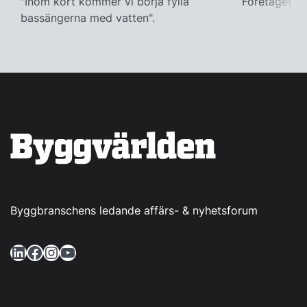
"Inom kort kommer vi börja fylla
Företaget ac
bassängerna med vatten".
Byggbranschens ledande affärs- & nyhetsforum
LinkedIn
Facebook
Instagram
YouTube