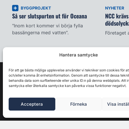
BYGGPROJEKT
NYHETER
Så ser slutspurten ut för Oceana
NCC krävs 
dödsolyck
"Inom kort kommer vi börja fylla
bassängerna med vatten".
Företaget 
Hantera samtycke
För att ge bästa möjliga upplevelse använder vi tekniker som cookies för at
och/eller komma åt enhetsinformation. Genom att samtycke till dessa tekni
behandla data som surfbeteende eller unika ID:n på denna webbplats. Att i
samtycka eller återkalla samtycke kan påverka vissa funktioner negativt.
Acceptera
Förneka
Visa instä
Byggbranschens ledande affärs- & nyhetsforum