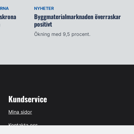
ARNA
NYHETER
lskrona
Byggmaterialmarknaden överraskar
n
positivt
Ökning med 9,5 procent.
Kundservice
Mina sidor
Kontakta oss