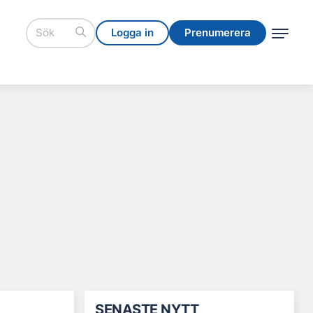
Logga in
Prenumerera
Logga in
Prenumerera
SENASTE NYTT