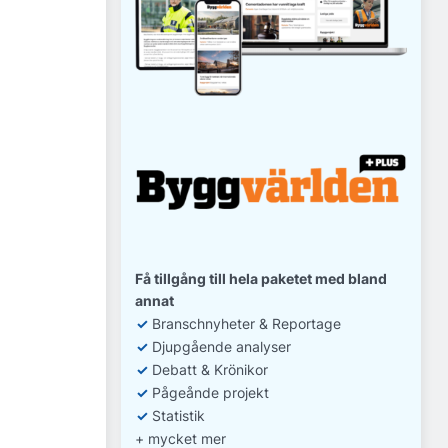
Få tillgång till hela paketet med bland
annat
✓
Branschnyheter & Reportage
✓
D
jupgående analyser
✓
Debatt
& Krönikor
✓
Pågeånde projekt
✓
Statistik
+ mycket mer