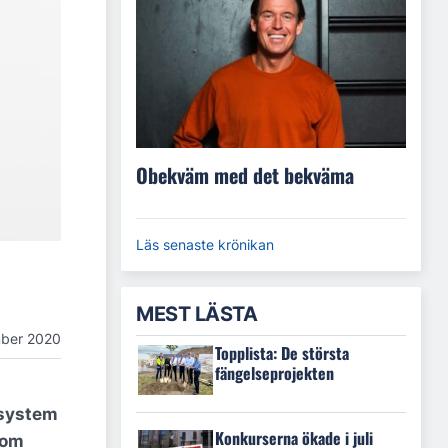
Obekväm med det bekväma
Läs senaste krönikan
MEST LÄSTA
ber 2020
Topplista: De största
fängelseprojekten
isystem
Konkurserna ökade i juli
som