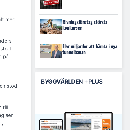
alt med
Rivningsföretag största
konkursen
Anders
Fler miljarder att hämta i nya
stort
tunnelbanan
n på
BYGGVÄRLDEN +PLUS
och stöd
till
ag ser
n,