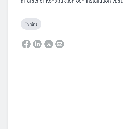
affärschef Konstruktion och Installation väst.
Tyréns