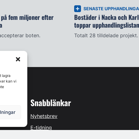
SENASTE UPPHANDLING
på fem miljoner efter
Bostäder i Nacka och Kar
a
toppar upphandlingslista
accepterar boten.
Totalt 28 tilldelade projekt.
t lagra
ker kan vi
nte
Snabblänkar
llningar
Nyhetsbrev
E-tidning