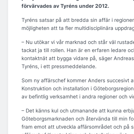
förvärvades av Tyréns under 2012.
Tyréns satsar på att bredda sin affär i regione
möjligheten att ta fler multidisciplinära uppdra
– Nu utökar vi vår marknad och står väl rustade
tackat ja till rollen. Han är en erfaren ledare
kontaktnät att bygga vidare på, säger Andreas 
Tyréns, i ett pressmeddelande.
Som ny affärschef kommer Anders succesivt at
Konstruktion och installation i Göteborgsregi
av befintlig verksamhet i andra regioner och 
– Det känns kul och utmanande att kunna erbju
Göteborgsmarknaden och återvända till min fo
fram emot att utveckla affärsområdet och på s