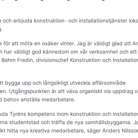
n och erbjuda konstruktion- och installationstjänster lok
g.
 för att möta en osäker vinter. Jag är väldigt glad att 
 och har väldigt god kännedom om vår verksamhet och ett 
Behm Fredin, divisionschef Konstruktion och Installatio
t bygga upp och långsiktigt utveckla affärsområde
onen. Utgångspunkten är att växa organiskt via uppdrag 
vid behov anställa medarbetare.
da Tyréns kompetens inom konstruktion och installation 
rna studentstad och träffa de nya samhällsbyggarna. J
ikt hitta nya kreativa medarbetare, säger Anders Nilsso