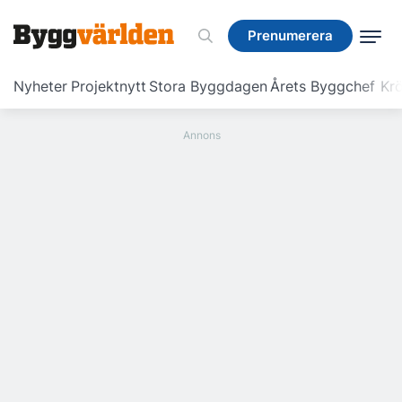
Prenumerera
Prenumerera
Nyheter
Projektnytt
Stora Byggdagen
Årets Byggchef
Krö