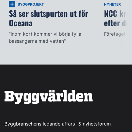
BYGGPROJEKT
NYHETER
Så ser slutspurten ut för
NCC kräv
Oceana
efter dö
"Inom kort kommer vi börja fylla
Företaget ac
bassängerna med vatten".
Byggbranschens ledande affärs- & nyhetsforum