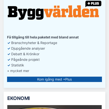
Få tillgång till hela paketet med bland annat
✓
Branschnyheter & Reportage
✓
D
jupgående analyser
✓
Debatt
& Krönikor
✓
Pågeånde projekt
✓
Statistik
+ mycket mer
Kom igång med +Plus
EKONOMI