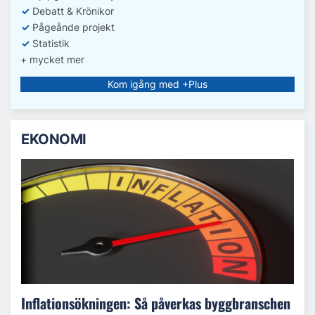
✓
Debatt
& Krönikor
✓
Pågeånde projekt
✓
Statistik
+ mycket mer
Kom igång med +Plus
EKONOMI
Inflationsökningen: Så påverkas byggbranschen