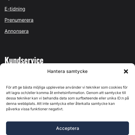
E-tidning
Prenumerera
Annonsera
Kundservice
Hantera samtycke
Mina sidor
Kontakta oss
För att ge bästa möjliga upplevelse använder vi tekniker som cookies för
att lagra och/eller komma åt enhetsinformation. Genom att samtycke till
dessa tekniker kan vi behandla data som surfbeteende eller unika ID:n på
denna webbplats. Att inte samtycka eller återkalla samtycke kan
påverka vissa funktioner negativt.
Byggvärlden produceras av
Svenska Media i Ljusdal AB
,
Östernäsvägen 1, 827 32 Ljusdal, org.nr: 556625-6425 -
Acceptera
Ansvarig utgivare: Henrik Ekberg. Innehållet på denna