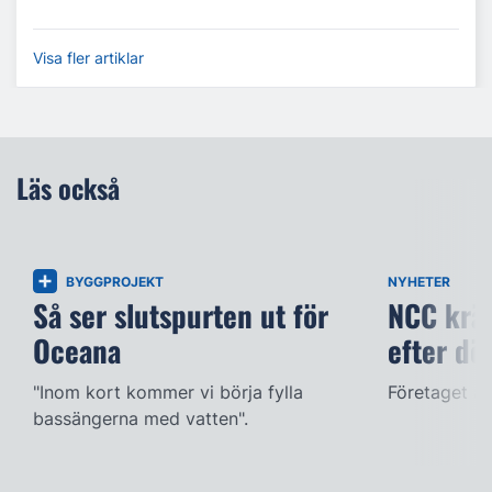
Visa fler artiklar
Läs också
BYGGPROJEKT
NYHETER
Så ser slutspurten ut för
NCC kräv
Oceana
efter dö
"Inom kort kommer vi börja fylla
Företaget ac
bassängerna med vatten".