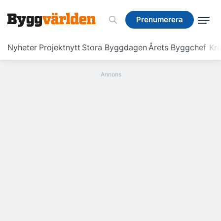
Prenumerera
Prenumerera
Nyheter
Projektnytt
Stora Byggdagen
Årets Byggchef
Krö