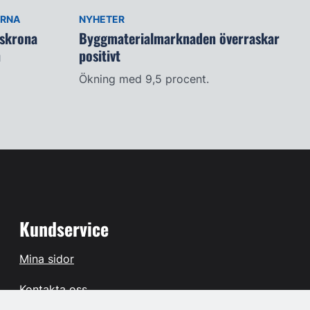
ARNA
NYHETER
lskrona
Byggmaterialmarknaden överraskar
n
positivt
Ökning med 9,5 procent.
Kundservice
Mina sidor
Kontakta oss