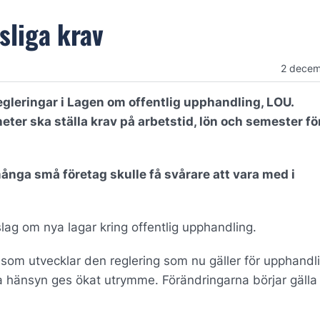
sliga krav
2 decem
regleringar i Lagen om offentlig upphandling, LOU.
eter ska ställa krav på arbetstid, lön och semester fö
många små företag skulle få svårare att vara med i
slag om nya lagar kring offentlig upphandling.
som utvecklar den reglering som nu gäller för upphandl
a hänsyn ges ökat utrymme. Förändringarna börjar gälla