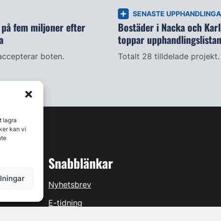
SENASTE UPPHANDLING
på fem miljoner efter
Bostäder i Nacka och Kar
a
toppar upphandlingslista
accepterar boten.
Totalt 28 tilldelade projekt.
t lagra
ker kan vi
nte
Snabblänkar
llningar
Nyhetsbrev
E-tidning