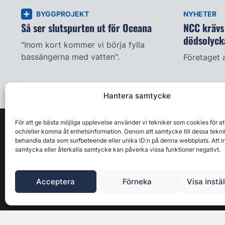
BYGGPROJEKT
NYHETER
Så ser slutspurten ut för Oceana
NCC krävs 
dödsolyck
"Inom kort kommer vi börja fylla
bassängerna med vatten".
Företaget 
Hantera samtycke
För att ge bästa möjliga upplevelse använder vi tekniker som cookies för at
och/eller komma åt enhetsinformation. Genom att samtycke till dessa tekni
behandla data som surfbeteende eller unika ID:n på denna webbplats. Att i
samtycka eller återkalla samtycke kan påverka vissa funktioner negativt.
Acceptera
Förneka
Visa instä
Byggbranschens ledande affärs- & nyhetsforum