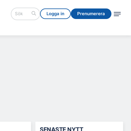
Logga in
Prenumerera
Logga in
Prenumerera
SENASTE NYTT