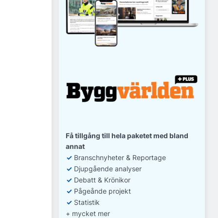
Få tillgång till hela paketet med bland
annat
✓
Branschnyheter & Reportage
✓
D
jupgående analyser
✓
Debatt
& Krönikor
✓
Pågeånde projekt
✓
Statistik
+ mycket mer