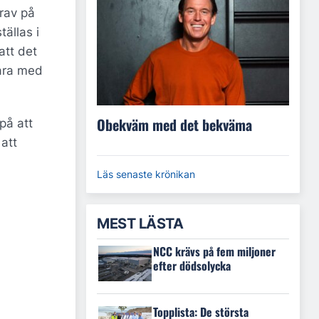
krav på
tällas i
att det
ara med
Obekväm med det bekväma
på att
att
Läs senaste krönikan
MEST LÄSTA
NCC krävs på fem miljoner
efter dödsolycka
Topplista: De största