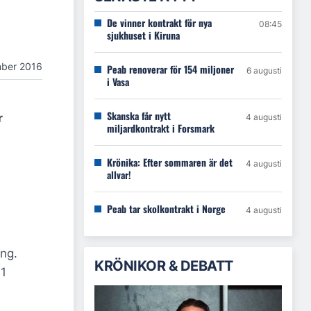
De vinner kontrakt för nya
08:45
sjukhuset i Kiruna
ber 2016
Peab renoverar för 154 miljoner
6 augusti
i Vasa
Skanska får nytt
r
4 augusti
miljardkontrakt i Forsmark
Krönika: Efter sommaren är det
4 augusti
allvar!
Peab tar skolkontrakt i Norge
4 augusti
ing.
KRÖNIKOR & DEBATT
 1