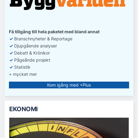
Få tillgång till hela paketet med bland annat
✓
Branschnyheter & Reportage
✓
D
jupgående analyser
✓
Debatt
& Krönikor
✓
Pågeånde projekt
✓
Statistik
+ mycket mer
Kom igång med +Plus
EKONOMI