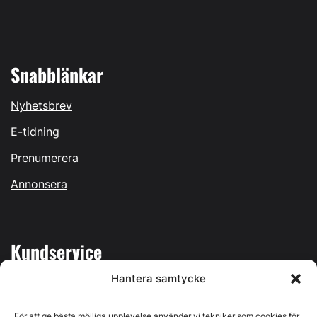
Snabblänkar
Nyhetsbrev
E-tidning
Prenumerera
Annonsera
Kundservice
Hantera samtycke
Mina sidor
Kontakta oss
För att ge bästa möjliga upplevelse använder vi tekniker som cookies för