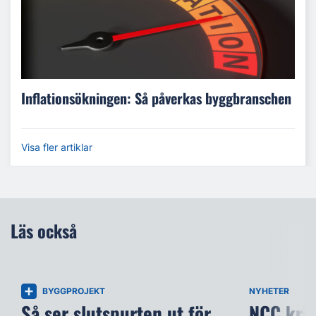
Inflationsökningen: Så påverkas byggbranschen
Visa fler artiklar
Läs också
BYGGPROJEKT
NYHETER
Så ser slutspurten ut för
NCC kräv