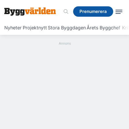
Prenumerera
Prenumerera
Nyheter
Projektnytt
Stora Byggdagen
Årets Byggchef
Krö