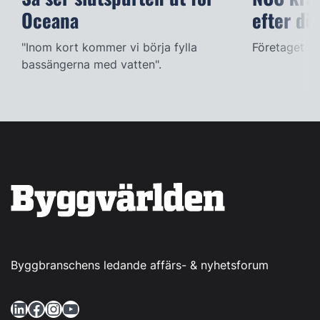
Oceana
efter dö
"Inom kort kommer vi börja fylla
Företaget ac
bassängerna med vatten".
Byggbranschens ledande affärs- & nyhetsforum
LinkedIn
Facebook
Instagram
YouTube