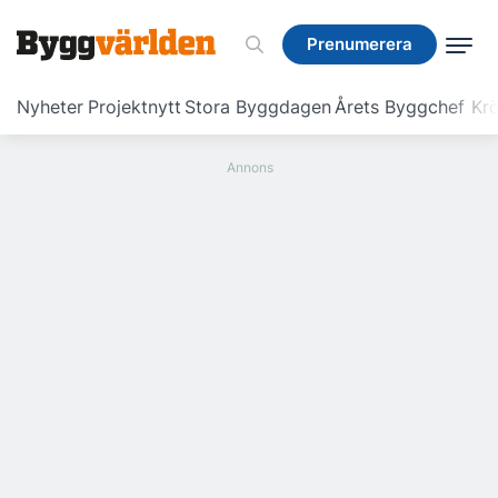
Prenumerera
Prenumerera
Nyheter
Projektnytt
Stora Byggdagen
Årets Byggchef
Krö