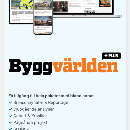
Få tillgång till hela paketet med bland annat
✓
Branschnyheter & Reportage
✓
D
jupgående analyser
✓
Debatt
& Krönikor
✓
Pågeånde projekt
✓
Statistik