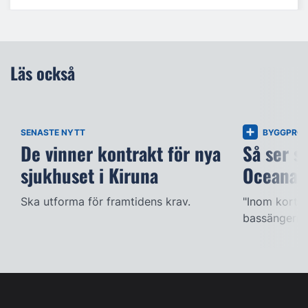
Läs också
SENASTE NYTT
BYGGPROJ
De vinner kontrakt för nya
Så ser s
sjukhuset i Kiruna
Oceana
Ska utforma för framtidens krav.
"Inom kort k
bassängerna