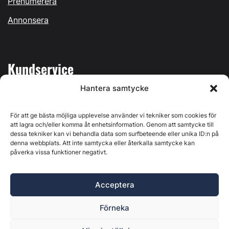
Prenumerera
Annonsera
Kundservice
Hantera samtycke
Mina sidor
Kontakta oss
För att ge bästa möjliga upplevelse använder vi tekniker som cookies för
att lagra och/eller komma åt enhetsinformation. Genom att samtycke till
dessa tekniker kan vi behandla data som surfbeteende eller unika ID:n på
denna webbplats. Att inte samtycka eller återkalla samtycke kan
påverka vissa funktioner negativt.
Byggvärlden produceras av
Svenska Media i Ljusdal AB
,
Östernäsvägen 1, 827 32 Ljusdal, org.nr: 556625-6425 -
Acceptera
Ansvarig utgivare: Henrik Ekberg. Innehållet på denna
webbplats är upphovsrättsligt skyddat. Ange källa vid citering.
Förneka
Byggvärlden är en del av
Marknadsdatagruppen
.
Policy för datahantering, integritet och cookies