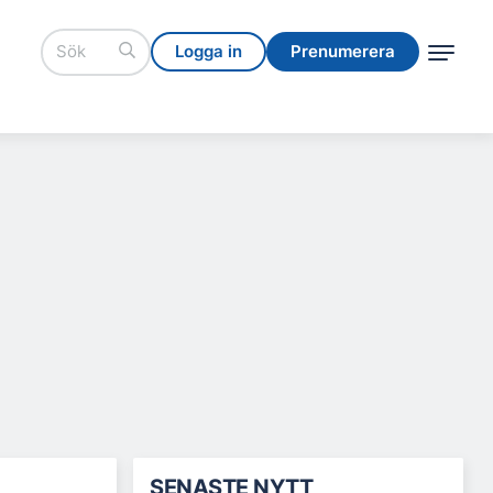
Logga in
Prenumerera
Logga in
Prenumerera
SENASTE NYTT