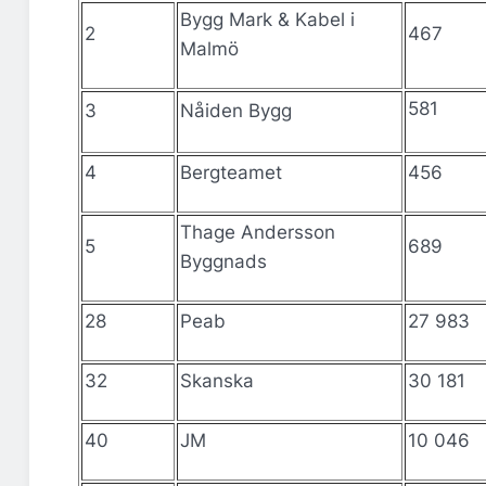
Bygg Mark & Kabel i
2
467
Malmö
581
3
Nåiden Bygg
4
Bergteamet
456
Thage Andersson
5
689
Byggnads
28
Peab
27 983
32
Skanska
30 181
40
JM
10 046