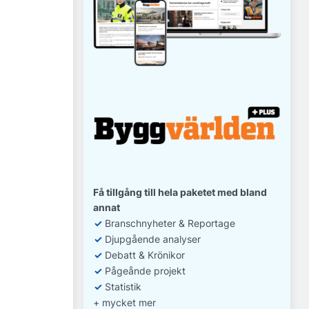
Få tillgång till hela paketet med bland
annat
✓
Branschnyheter & Reportage
✓
D
jupgående analyser
✓
Debatt
& Krönikor
✓
Pågeånde projekt
✓
Statistik
+ mycket mer