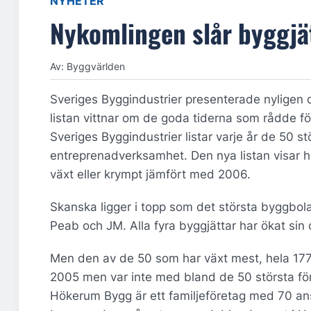
NYHETER
Nykomlingen slår byggjä
Av: Byggvärlden
Sveriges Byggindustrier presenterade nyligen 
listan vittnar om de goda tiderna som rådde fö
Sveriges Byggindustrier listar varje år de 50 s
entreprenadverksamhet. Den nya listan visar 
växt eller krympt jämfört med 2006.
Skanska ligger i topp som det största byggbola
Peab och JM. Alla fyra byggjättar har ökat s
Men den av de 50 som har växt mest, hela 177 
2005 men var inte med bland de 50 största för
Hökerum Bygg är ett familjeföretag med 70 ans