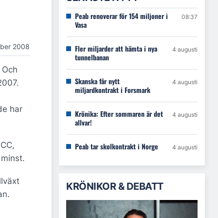
Peab renoverar för 154 miljoner i
08:37
Vasa
ober 2008
Fler miljarder att hämta i nya
4 augusti
tunnelbanan
. Och
Skanska får nytt
2007.
4 augusti
miljardkontrakt i Forsmark
de har
Krönika: Efter sommaren är det
4 augusti
allvar!
NCC,
Peab tar skolkontrakt i Norge
4 augusti
 minst.
lväxt
KRÖNIKOR & DEBATT
an.