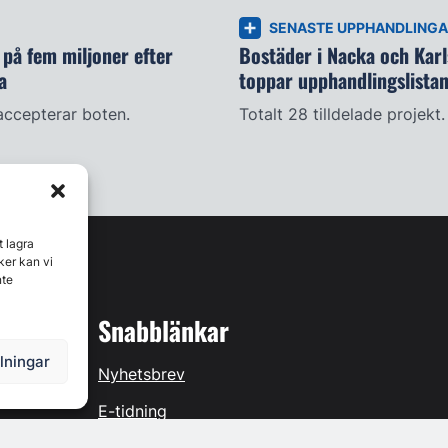
SENASTE UPPHANDLING
på fem miljoner efter
Bostäder i Nacka och Kar
a
toppar upphandlingslista
accepterar boten.
Totalt 28 tilldelade projekt.
t lagra
ker kan vi
nte
Snabblänkar
llningar
Nyhetsbrev
E-tidning