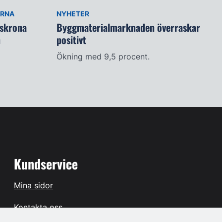
ARNA
NYHETER
lskrona
Byggmaterialmarknaden överraskar
n
positivt
Ökning med 9,5 procent.
Kundservice
Mina sidor
Kontakta oss