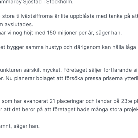
ammarby Sjöstad i Stockholm.
stora tillväxtsiffrorna är lite uppblåsta med tanke på at
m avslutades.
har vi nog höjt med 150 miljoner per år, säger han.
retaget bygger samma hustyp och därigenom kan hålla låga 
unkturen särskilt mycket. Företaget säljer fortfarande s
. Nu planerar bolaget att försöka pressa priserna ytterl
, som har avancerat 21 placeringar och landar på 23:e p
or att det beror på att företaget hade många stora proje
jämnt, säger han.