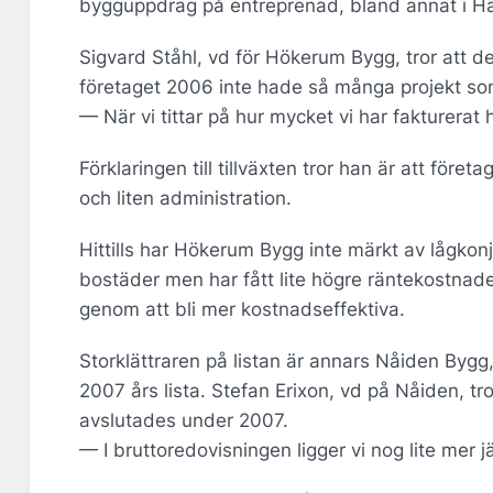
bygguppdrag på entreprenad, bland annat i H
Sigvard Ståhl, vd för Hökerum Bygg, tror att de 
företaget 2006 inte hade så många projekt so
— När vi tittar på hur mycket vi har fakturerat 
Förklaringen till tillväxten tror han är att fö
och liten administration.
Hittills har Hökerum Bygg inte märkt av lågkonj
bostäder men har fått lite högre räntekostnader
genom att bli mer kostnadseffektiva.
Storklättraren på listan är annars Nåiden Bygg
2007 års lista. Stefan Erixon, vd på Nåiden, tr
avslutades under 2007.
— I bruttoredovisningen ligger vi nog lite mer 