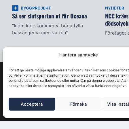
BYGGPROJEKT
NYHETER
Så ser slutspurten ut för Oceana
NCC krävs 
dödsolyck
"Inom kort kommer vi börja fylla
bassängerna med vatten".
Företaget 
Hantera samtycke
För att ge bästa möjliga upplevelse använder vi tekniker som cookies för at
och/eller komma åt enhetsinformation. Genom att samtycke till dessa tekni
behandla data som surfbeteende eller unika ID:n på denna webbplats. Att i
samtycka eller återkalla samtycke kan påverka vissa funktioner negativt.
Acceptera
Förneka
Visa instä
Byggbranschens ledande affärs- & nyhetsforum