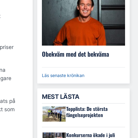
t
priser
Obekväm med det bekväma
ina
Läs senaste krönikan
igare
MEST LÄSTA
lats på
Topplista: De största
kt som
fängelseprojekten
Konkurserna ökade i juli