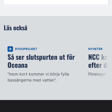
Läs också
BYGGPROJEKT
NYHETER
Så ser slutspurten ut för
NCC kräv
Oceana
efter dö
"Inom kort kommer vi börja fylla
Företaget ac
bassängerna med vatten".