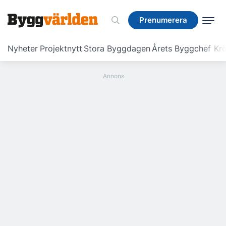
Prenumerera
Prenumerera
Nyheter
Projektnytt
Stora Byggdagen
Årets Byggchef
Krö