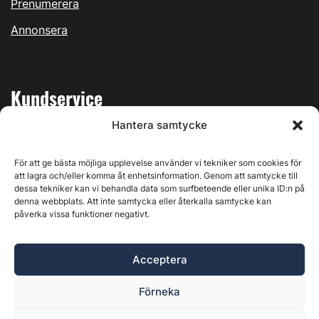
Prenumerera
Annonsera
Kundservice
Hantera samtycke
Mina sidor
Kontakta oss
För att ge bästa möjliga upplevelse använder vi tekniker som cookies för
att lagra och/eller komma åt enhetsinformation. Genom att samtycke till
dessa tekniker kan vi behandla data som surfbeteende eller unika ID:n på
denna webbplats. Att inte samtycka eller återkalla samtycke kan
påverka vissa funktioner negativt.
Byggvärlden produceras av
Svenska Media i Ljusdal AB
,
Östernäsvägen 1, 827 32 Ljusdal, org.nr: 556625-6425 -
Acceptera
Ansvarig utgivare: Henrik Ekberg. Innehållet på denna
webbplats är upphovsrättsligt skyddat. Ange källa vid citering.
Förneka
Byggvärlden är en del av
Marknadsdatagruppen
.
Policy för datahantering, integritet och cookies