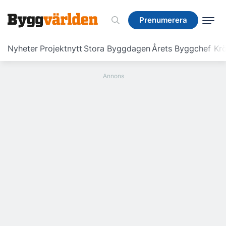
Prenumerera
Prenumerera
Nyheter
Projektnytt
Stora Byggdagen
Årets Byggchef
Krö