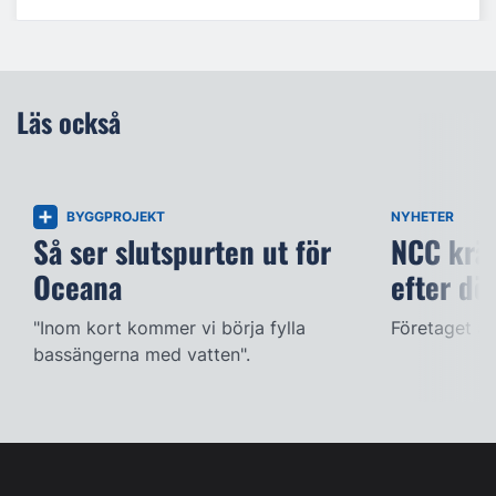
Läs också
BYGGPROJEKT
NYHETER
Så ser slutspurten ut för
NCC kräv
Oceana
efter dö
"Inom kort kommer vi börja fylla
Företaget ac
bassängerna med vatten".