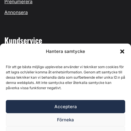
Prenumerera
Annonsera
Kundservice
Hantera samtycke
Mina sidor
Kontakta oss
För att ge bästa möjliga upplevelse använder vi tekniker som cookies för
att lagra och/eller komma åt enhetsinformation. Genom att samtycke till
dessa tekniker kan vi behandla data som surfbeteende eller unika ID:n på
denna webbplats. Att inte samtycka eller återkalla samtycke kan
påverka vissa funktioner negativt.
Byggvärlden produceras av
Svenska Media i Ljusdal AB
,
Östernäsvägen 1, 827 32 Ljusdal, org.nr: 556625-6425 -
Acceptera
Ansvarig utgivare: Henrik Ekberg. Innehållet på denna
webbplats är upphovsrättsligt skyddat. Ange källa vid citering.
Förneka
Byggvärlden är en del av
Marknadsdatagruppen
.
Policy för datahantering, integritet och cookies