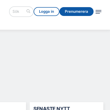
Logga in
Prenumerera
Logga in
Prenumerera
SENASTE NYTT