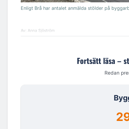
Enligt Brå har antalet anmälda stölder på byggar
Av: Anna Sjöström
Fortsätt läsa – s
Redan pr
Byg
29