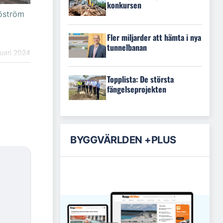
konkursen
jöström
Fler miljarder att hämta i nya
tunnelbanan
uari 2024
Topplista: De största
fängelseprojekten
BYGGVÄRLDEN +PLUS