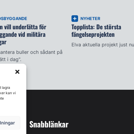
DSBYGGANDE
NYHETER
 vill underlätta för
Topplista: De största
ggande vid militära
fängelseprojekten
gar
Elva aktuella projekt just nu
antera buller och sådant på
ätt i dag".
t lagra
ker kan vi
nte
Snabblänkar
llningar