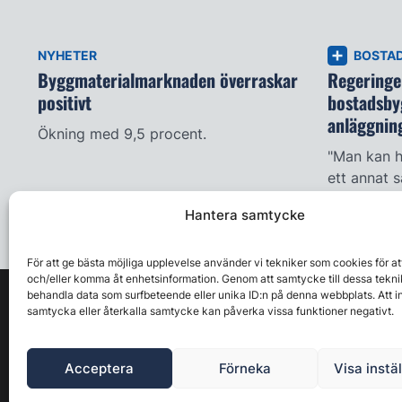
NYHETER
BOSTA
Byggmaterialmarknaden överraskar
Regeringen
positivt
bostadsby
anläggnin
Ökning med 9,5 procent.
"Man kan h
ett annat s
Hantera samtycke
För att ge bästa möjliga upplevelse använder vi tekniker som cookies för at
och/eller komma åt enhetsinformation. Genom att samtycke till dessa tekni
behandla data som surfbeteende eller unika ID:n på denna webbplats. Att i
samtycka eller återkalla samtycke kan påverka vissa funktioner negativt.
Acceptera
Förneka
Visa instä