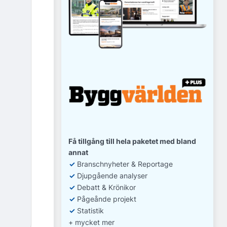
Få tillgång till hela paketet med bland
annat
✓
Branschnyheter & Reportage
✓
D
jupgående analyser
✓
Debatt
& Krönikor
✓
Pågeånde projekt
✓
Statistik
+ mycket mer