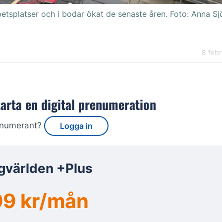
betsplatser och i bodar ökat de senaste åren. Foto: Anna S
8 febr
tarta en digital prenumeration
enumerant?
Logga in
gvärlden +Plus
9 kr/mån