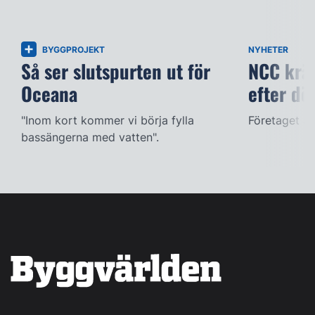
BYGGPROJEKT
NYHETER
Så ser slutspurten ut för
NCC kräv
Oceana
efter dö
"Inom kort kommer vi börja fylla
Företaget ac
bassängerna med vatten".