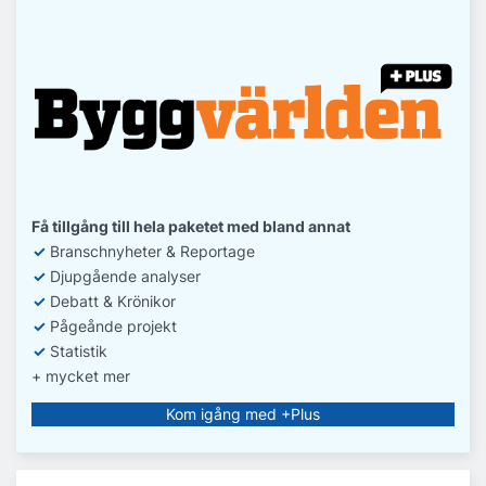
Få tillgång till hela paketet med bland annat
✓
Branschnyheter & Reportage
✓
D
jupgående analyser
✓
Debatt
& Krönikor
✓
Pågeånde projekt
✓
Statistik
+ mycket mer
Kom igång med +Plus