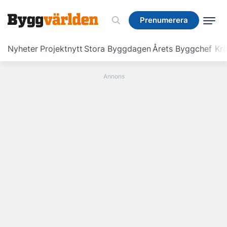
Prenumerera
Prenumerera
Nyheter
Projektnytt
Stora Byggdagen
Årets Byggchef
Krö