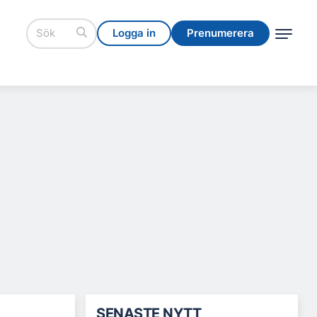
Logga in
Prenumerera
Logga in
Prenumerera
SENASTE NYTT