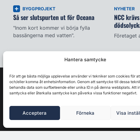
BYGGPROJEKT
NYHETER
Så ser slutspurten ut för Oceana
NCC krävs 
dödsolyck
"Inom kort kommer vi börja fylla
bassängerna med vatten".
Företaget 
Hantera samtycke
För att ge bästa möjliga upplevelse använder vi tekniker som cookies för at
och/eller komma åt enhetsinformation. Genom att samtycke till dessa tekni
behandla data som surfbeteende eller unika ID:n på denna webbplats. Att i
samtycka eller återkalla samtycke kan påverka vissa funktioner negativt.
Acceptera
Förneka
Visa instä
Byggbranschens ledande affärs- & nyhetsforum