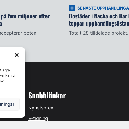
SENASTE UPPHANDLING
på fem miljoner efter
Bostäder i Nacka och Kar
a
toppar upphandlingslista
accepterar boten.
Totalt 28 tilldelade projekt.
t lagra
ker kan vi
nte
Snabblänkar
llningar
Nyhetsbrev
E-tidning