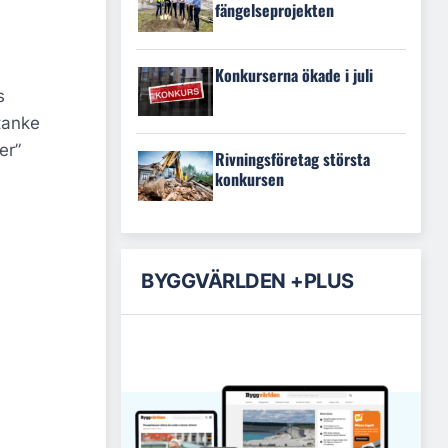
fängelseprojekten
Konkurserna ökade i juli
s
tanke
er”
Rivningsföretag största
konkursen
BYGGVÄRLDEN +PLUS