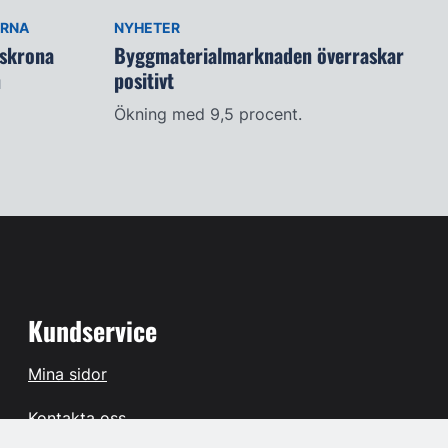
ARNA
NYHETER
lskrona
Byggmaterialmarknaden överraskar
n
positivt
Ökning med 9,5 procent.
Kundservice
Mina sidor
Kontakta oss