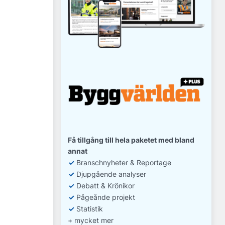
Få tillgång till hela paketet med bland
annat
✓
Branschnyheter & Reportage
✓
D
jupgående analyser
✓
Debatt
& Krönikor
✓
Pågeånde projekt
✓
Statistik
+ mycket mer