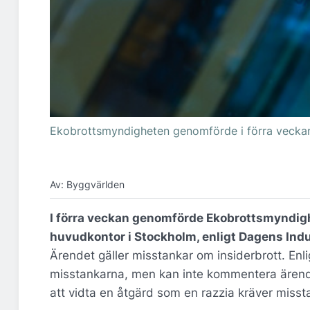
Ekobrottsmyndigheten genomförde i förra veckan
Av: Byggvärlden
I förra veckan genomförde Ekobrottsmyndigh
huvudkontor i Stockholm, enligt Dagens Indu
Ärendet gäller misstankar om insiderbrott. En
misstankarna, men kan inte kommentera ärendet
att vidta en åtgärd som en razzia kräver missta