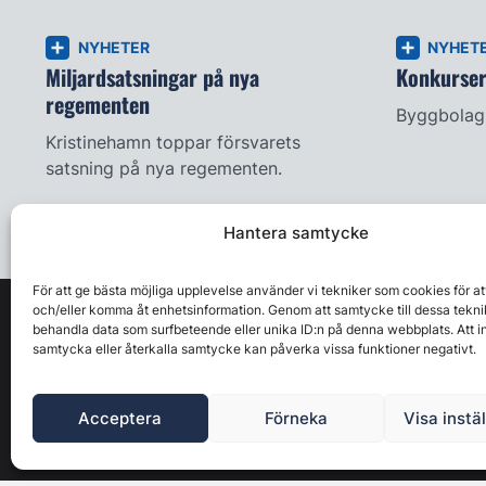
NYHETER
NYHET
Miljardsatsningar på nya
Konkursern
regementen
Byggbolag 
Kristinehamn toppar försvarets
satsning på nya regementen.
Hantera samtycke
För att ge bästa möjliga upplevelse använder vi tekniker som cookies för at
och/eller komma åt enhetsinformation. Genom att samtycke till dessa tekni
behandla data som surfbeteende eller unika ID:n på denna webbplats. Att i
samtycka eller återkalla samtycke kan påverka vissa funktioner negativt.
Acceptera
Förneka
Visa instä