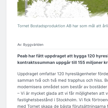
Tornet Bostadsproduktion AB har som mål att årlige
Av: Byggvärlden
Peab har fått uppdraget att bygga 120 hyresl
kontraktssumman uppgår till 155 miljoner kr
Uppdraget omfattar 120 hyreslägenheter förd
samman två och två med trapphus och hiss. Bost
modernisera området som består av bostäder f
– Vi är mycket glada att vi får möjligheten att 
fastighetsbestånd i Stockholm. Vi fick förtroe
med Tornet skapa de bästa förutsättningarna fö