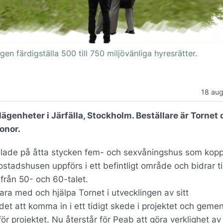
n färdigställa 500 till 750 miljövänliga hyresrätter.
18 aug
ägenheter i Järfälla, Stockholm. Beställare är Tornet 
onor.
elade på åtta stycken fem- och sexvåningshus som kopp
adshusen uppförs i ett befintligt område och bidrar til
rån 50- och 60-talet.
vara med och hjälpa Tornet i utvecklingen av sitt
ndet att komma in i ett tidigt skede i projektet och gem
r projektet. Nu återstår för Peab att göra verklighet av