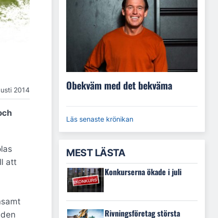
Obekväm med det bekväma
usti 2014
och
Läs senaste krönikan
las
MEST LÄSTA
l att
Konkurserna ökade i juli
ensamt
Rivningsföretag största
 den