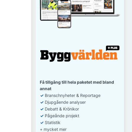
Få tillgång till hela paketet med bland
annat
✓
Branschnyheter & Reportage
✓
D
jupgående analyser
✓
Debatt
& Krönikor
✓
Pågeånde projekt
✓
Statistik
+ mycket mer