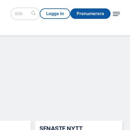
Logga in
Prenumerera
Logga in
Prenumerera
SENASTE NYTT