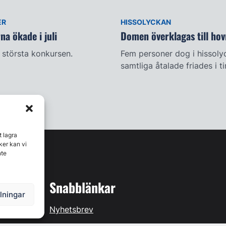
ER
HISSOLYCKAN
a ökade i juli
Domen överklagas till hov
största konkursen.
Fem personer dog i hissoly
samtliga åtalade friades i t
t lagra
ker kan vi
nte
Snabblänkar
llningar
Nyhetsbrev