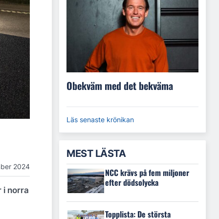
Obekväm med det bekväma
Läs senaste krönikan
MEST LÄSTA
ber 2024
NCC krävs på fem miljoner
efter dödsolycka
 i norra
Topplista: De största