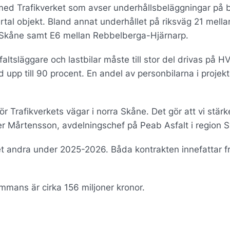
 med Trafikverket som avser underhållsbeläggningar på
ertal objekt. Bland annat underhållet på riksväg 21 mella
a Skåne samt E6 mellan Rebbelberga-Hjärnarp.
sfaltsläggare och lastbilar måste till stor del drivas på H
pp till 90 procent. En andel av personbilarna i projek
ör Trafikverkets vägar i norra Skåne. Det gör att vi stärk
her Mårtensson, avdelningschef på Peab Asfalt i region S
et andra under 2025-2026. Båda kontrakten innefattar f
mmans är cirka 156 miljoner kronor.