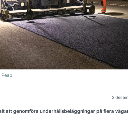
: Peab
2 decem
t att genomföra underhållsbeläggningar på flera vägar