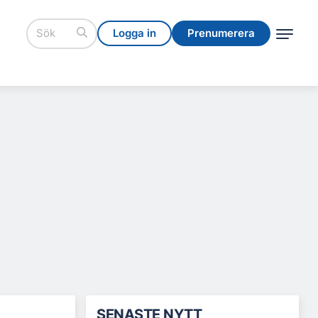
Logga in
Prenumerera
Logga in
Prenumerera
SENASTE NYTT