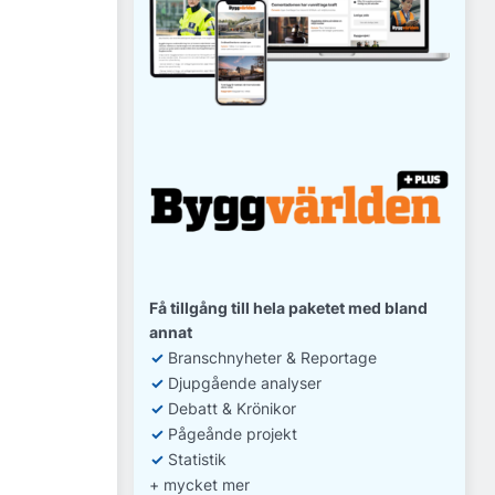
Få tillgång till hela paketet med bland
annat
✓
Branschnyheter & Reportage
✓
D
jupgående analyser
✓
Debatt
& Krönikor
✓
Pågeånde projekt
✓
Statistik
+ mycket mer