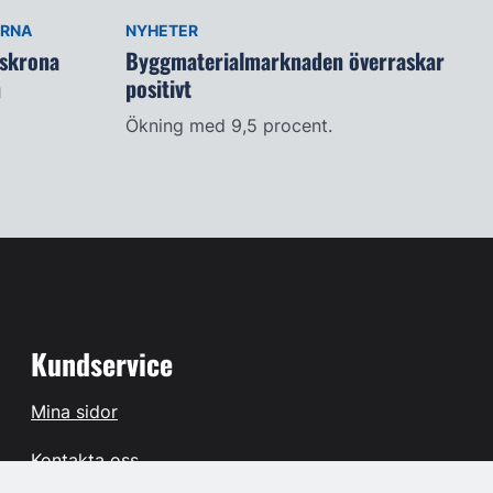
ARNA
NYHETER
lskrona
Byggmaterialmarknaden överraskar
n
positivt
Ökning med 9,5 procent.
Kundservice
Mina sidor
Kontakta oss