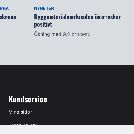
ARNA
NYHETER
lskrona
Byggmaterialmarknaden överraskar
n
positivt
Ökning med 9,5 procent.
Kundservice
Mina sidor
Kontakta oss