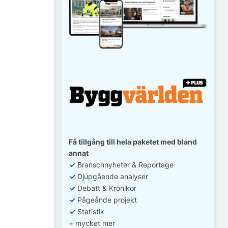
Få tillgång till hela paketet med bland
annat
✓
Branschnyheter & Reportage
✓
D
jupgående analyser
✓
Debatt
& Krönikor
✓
Pågeånde projekt
✓
Statistik
+ mycket mer