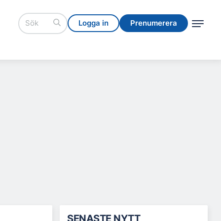
Logga in
Prenumerera
Logga in
Prenumerera
SENASTE NYTT