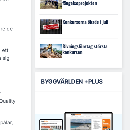
fängelseprojekten
Konkurserna ökade i juli
are de
Rivningsföretag största
 ett
konkursen
 sig
BYGGVÄRLDEN +PLUS
v
Quality
pålar,