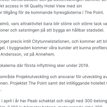
t access in till Quality Hotel View med sin
or tillgång för de kommande hyresgästerna i The Point.
mö, vars attraktivitet bara blir större och större tack v
oner och satsningen på att bygga en hållbar stadsdel.
orget precis intill Citytunnelstationen, och kommer att bli
gel. I byggnaden kommer våra kunder att kunna profilera
Pia Andersson, vd på Annehem.
kalerna där första inflyttning sker under 2019.
mråde Projektutveckling och ansvarar för utveckling a
en. Projektet The Point samt det intilliggande hotellet 
o.
 april i år har Peab schaktat och slagit ned 300 betong