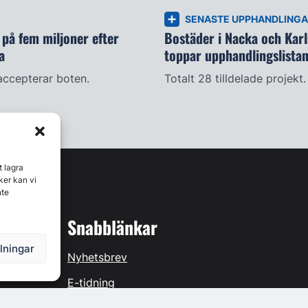
SENASTE UPPHANDLING
på fem miljoner efter
Bostäder i Nacka och Kar
a
toppar upphandlingslista
accepterar boten.
Totalt 28 tilldelade projekt.
t lagra
ker kan vi
nte
Snabblänkar
llningar
Nyhetsbrev
E-tidning