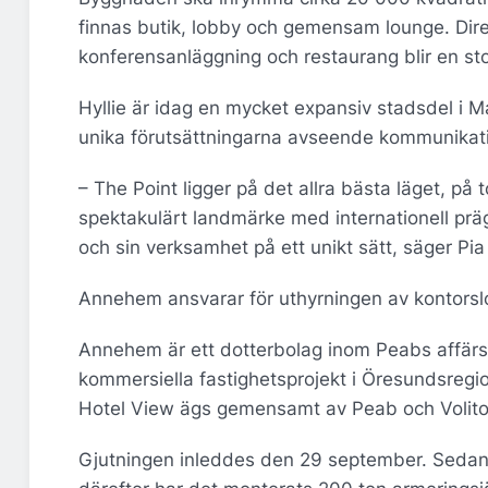
finnas butik, lobby och gemensam lounge. Direk
konferensanläggning och restaurang blir en st
Hyllie är idag en mycket expansiv stadsdel i Mal
unika förutsättningarna avseende kommunikati
– The Point ligger på det allra bästa läget, på t
spektakulärt landmärke med internationell prä
och sin verksamhet på ett unikt sätt, säger 
Annehem ansvarar för uthyrningen av kontorslo
Annehem är ett dotterbolag inom Peabs affärso
kommersiella fastighetsprojekt i Öresundsregion
Hotel View ägs gemensamt av Peab och Volit
Gjutningen inleddes den 29 september. Sedan i