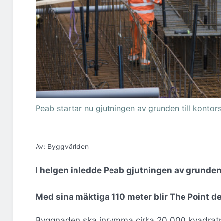
Peab startar nu gjutningen av grunden till kontor
Av: Byggvärlden
I helgen inledde Peab gjutningen av grunden t
Med sina mäktiga 110 meter blir The Point 
Byggnaden ska inrymma cirka 20 000 kvadratm