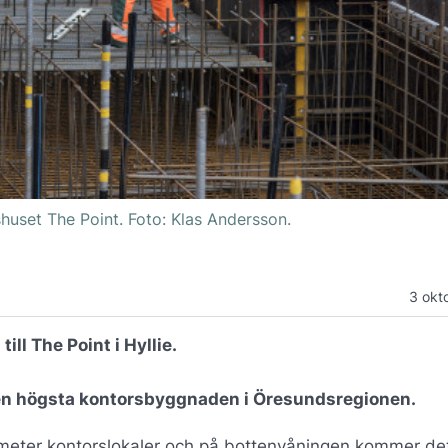
shuset The Point. Foto: Klas Andersson.
3 okt
ill The Point i Hyllie.
den högsta kontorsbyggnaden i Öresundsregionen.
eter kontorslokaler och på bottenvåningen kommer det