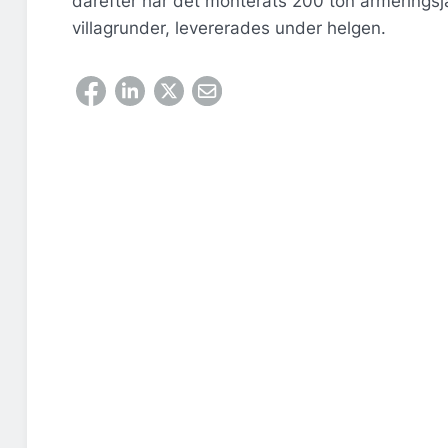
därefter har det monterats 200 ton armeringsj
villagrunder, levererades under helgen.