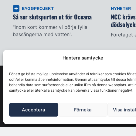
BYGGPROJEKT
NYHETER
Så ser slutspurten ut för Oceana
NCC krävs 
dödsolyck
"Inom kort kommer vi börja fylla
bassängerna med vatten".
Företaget 
Hantera samtycke
För att ge bästa möjliga upplevelse använder vi tekniker som cookies för at
och/eller komma åt enhetsinformation. Genom att samtycke till dessa tekni
behandla data som surfbeteende eller unika ID:n på denna webbplats. Att i
samtycka eller återkalla samtycke kan påverka vissa funktioner negativt.
Acceptera
Förneka
Visa instä
Byggbranschens ledande affärs- & nyhetsforum