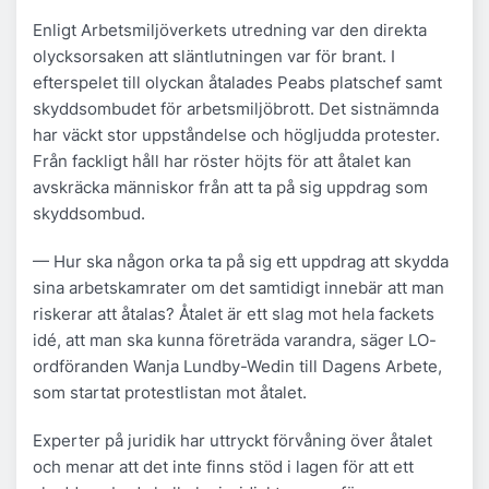
Enligt Arbetsmiljöverkets utredning var den direkta
olycksorsaken att släntlutningen var för brant. I
efterspelet till olyckan åtalades Peabs platschef samt
skyddsombudet för arbetsmiljöbrott. Det sistnämnda
har väckt stor uppståndelse och högljudda protester.
Från fackligt håll har röster höjts för att åtalet kan
avskräcka människor från att ta på sig uppdrag som
skyddsombud.
— Hur ska någon orka ta på sig ett uppdrag att skydda
sina arbetskamrater om det samtidigt innebär att man
riskerar att åtalas? Åtalet är ett slag mot hela fackets
idé, att man ska kunna företräda varandra, säger LO-
ordföranden Wanja Lundby-Wedin till Dagens Arbete,
som startat protestlistan mot åtalet.
Experter på juridik har uttryckt förvåning över åtalet
och menar att det inte finns stöd i lagen för att ett