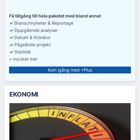
Få tillgång till hela paketet med bland annat
✓
Branschnyheter & Reportage
✓
D
jupgående analyser
✓
Debatt
& Krönikor
✓
Pågeånde projekt
✓
Statistik
+ mycket mer
Kom igång med +Plus
EKONOMI