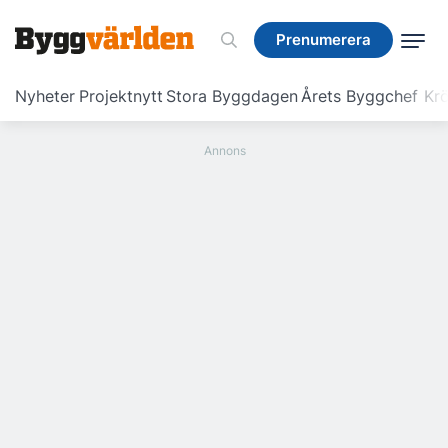
Prenumerera
Prenumerera
Nyheter
Projektnytt
Stora Byggdagen
Årets Byggchef
Krö