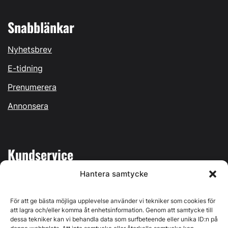
Snabblänkar
Nyhetsbrev
E-tidning
Prenumerera
Annonsera
Kundservice
Hantera samtycke
Mina sidor
Kontakta oss
För att ge bästa möjliga upplevelse använder vi tekniker som cookies för
att lagra och/eller komma åt enhetsinformation. Genom att samtycke till
dessa tekniker kan vi behandla data som surfbeteende eller unika ID:n på