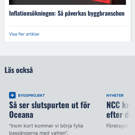
Inflationsökningen: Så påverkas byggbranschen
Visa fler artiklar
Läs också
BYGGPROJEKT
NYHETER
Så ser slutspurten ut för
NCC kräv
Oceana
efter dö
"Inom kort kommer vi börja fylla
Företaget ac
bassängerna med vatten".