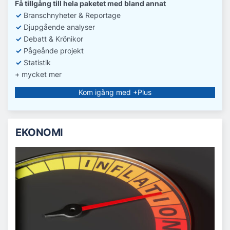
Få tillgång till hela paketet med bland annat
✓
Branschnyheter & Reportage
✓
D
jupgående analyser
✓
Debatt
& Krönikor
✓
Pågeånde projekt
✓
Statistik
+ mycket mer
Kom igång med +Plus
EKONOMI