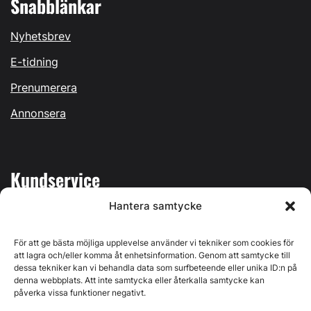
Snabblänkar
Nyhetsbrev
E-tidning
Prenumerera
Annonsera
Kundservice
Hantera samtycke
Mina sidor
Kontakta oss
För att ge bästa möjliga upplevelse använder vi tekniker som cookies för
att lagra och/eller komma åt enhetsinformation. Genom att samtycke till
dessa tekniker kan vi behandla data som surfbeteende eller unika ID:n på
denna webbplats. Att inte samtycka eller återkalla samtycke kan
påverka vissa funktioner negativt.
Byggvärlden produceras av
Svenska Media i Ljusdal AB
,