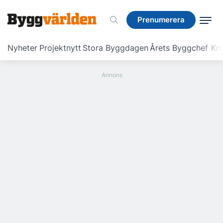
Prenumerera
Prenumerera
Nyheter
Projektnytt
Stora Byggdagen
Årets Byggchef
Krö