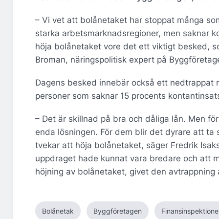
– Vi vet att bolånetaket har stoppat många som 
starka arbetsmarknadsregioner, men saknar kon
höja bolånetaket vore det ett viktigt besked,
Broman, näringspolitisk expert på Byggföretag
Dagens besked innebär också ett nedtrappat r
personer som saknar 15 procents kontantinsats
– Det är skillnad på bra och dåliga lån. Men f
enda lösningen. För dem blir det dyrare att ta
tvekar att höja bolånetaket, säger Fredrik Is
uppdraget hade kunnat vara bredare och att ma
höjning av bolånetaket, givet den avtrappning 
Bolånetak
Byggföretagen
Finansinspektion