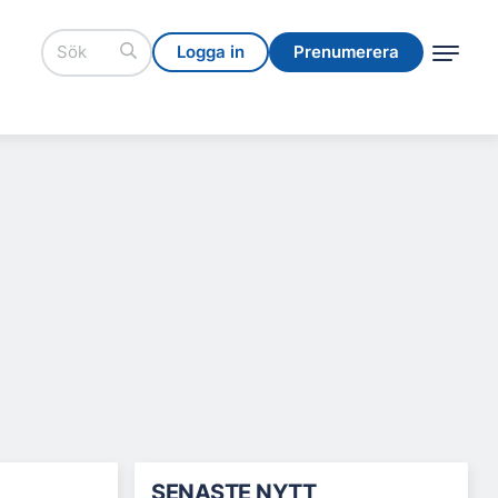
Logga in
Prenumerera
Logga in
Prenumerera
SENASTE NYTT