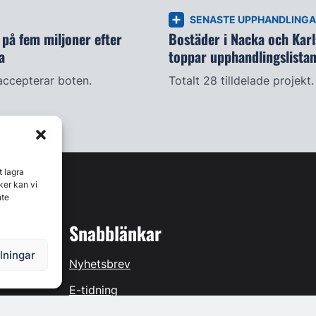
SENASTE UPPHANDLING
på fem miljoner efter
Bostäder i Nacka och Kar
a
toppar upphandlingslista
accepterar boten.
Totalt 28 tilldelade projekt.
t lagra
ker kan vi
nte
Snabblänkar
llningar
Nyhetsbrev
E-tidning