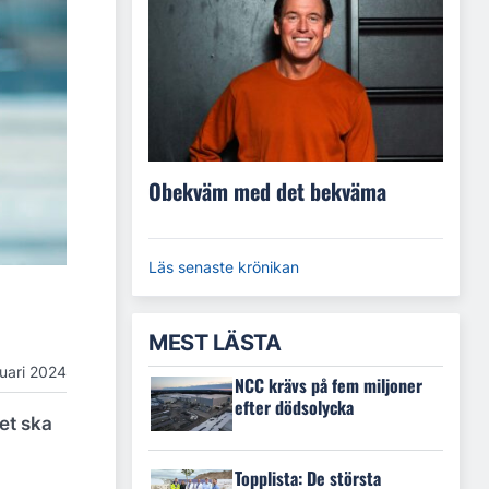
Obekväm med det bekväma
Läs senaste krönikan
MEST LÄSTA
uari 2024
NCC krävs på fem miljoner
efter dödsolycka
ket ska
Topplista: De största