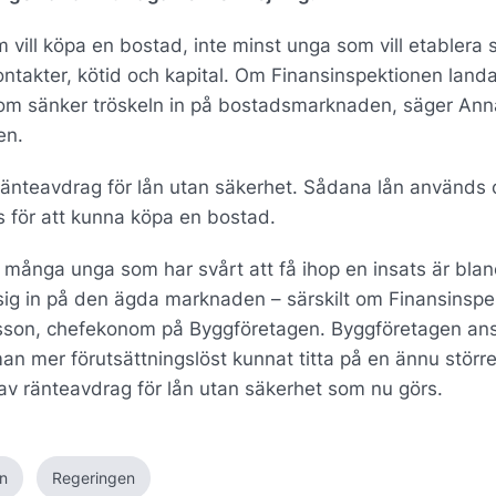
vill köpa en bostad, inte minst unga som vill etablera s
takter, kötid och kapital. Om Finansinspektionen landar
 som sänker tröskeln in på bostadsmarknaden, säger Ann
en.
änteavdrag för lån utan säkerhet. Sådana lån används 
 för att kunna köpa en bostad.
ör många unga som har svårt att få ihop en insats är bla
 sig in på den ägda marknaden – särskilt om Finansinsp
aksson, chefekonom på Byggföretagen. Byggföretagen ans
n mer förutsättningslöst kunnat titta på en ännu störr
av ränteavdrag för lån utan säkerhet som nu görs.
en
Regeringen