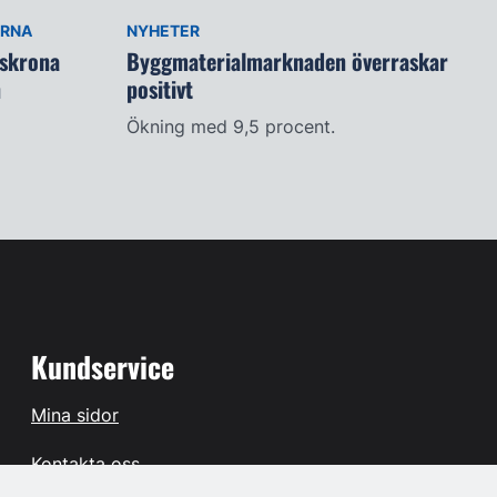
ARNA
NYHETER
lskrona
Byggmaterialmarknaden överraskar
n
positivt
Ökning med 9,5 procent.
Kundservice
Mina sidor
Kontakta oss