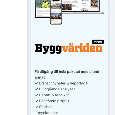
Få tillgång till hela paketet med bland
annat
✓
Branschnyheter & Reportage
✓
D
jupgående analyser
✓
Debatt
& Krönikor
✓
Pågeånde projekt
✓
Statistik
+ mycket mer