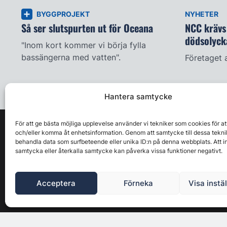
BYGGPROJEKT
NYHETER
Så ser slutspurten ut för Oceana
NCC krävs 
dödsolyck
"Inom kort kommer vi börja fylla
bassängerna med vatten".
Företaget 
Hantera samtycke
För att ge bästa möjliga upplevelse använder vi tekniker som cookies för at
och/eller komma åt enhetsinformation. Genom att samtycke till dessa tekni
behandla data som surfbeteende eller unika ID:n på denna webbplats. Att i
samtycka eller återkalla samtycke kan påverka vissa funktioner negativt.
Acceptera
Förneka
Visa instä
Byggbranschens ledande affärs- & nyhetsforum