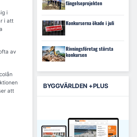
fängelseprojekten
ig i
 i att
Konkurserna ökade i juli
a
Rivningsföretag största
ofta av
konkursen
ncolån
ektionen
BYGGVÄRLDEN +PLUS
er att
e