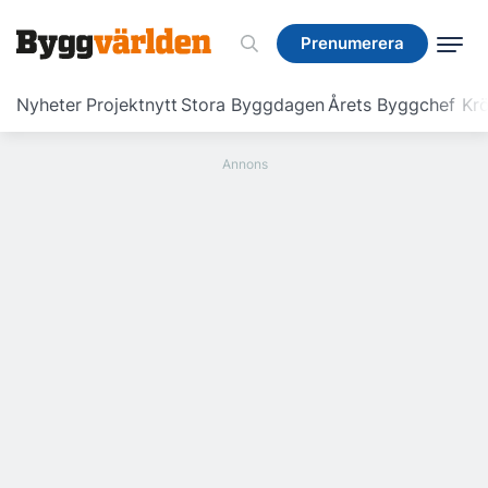
Prenumerera
Prenumerera
Nyheter
Projektnytt
Stora Byggdagen
Årets Byggchef
Krö