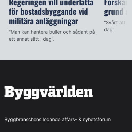
Regeringen vill underlätta
Forskare
för bostadsbyggande vid
grund av
militära anläggningar
"Svårt att ut
dag".
"Man kan hantera buller och sådant på
ett annat sätt i dag".
Byggbranschens ledande affärs- & nyhetsforum