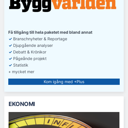
Få tillgång till hela paketet med bland annat
✓
Branschnyheter & Reportage
✓
D
jupgående analyser
✓
Debatt
& Krönikor
✓
Pågeånde projekt
✓
Statistik
+ mycket mer
Kom igång med +Plus
EKONOMI