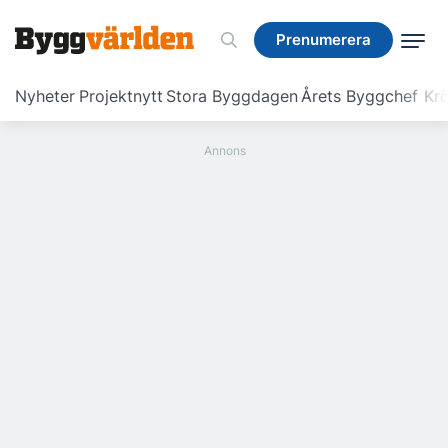
Prenumerera
Prenumerera
Nyheter
Projektnytt
Stora Byggdagen
Årets Byggchef
Krö