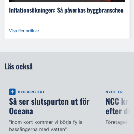
Inflationsökningen: Så påverkas byggbranschen
Visa fler artiklar
Läs också
BYGGPROJEKT
NYHETER
Så ser slutspurten ut för
NCC kräv
Oceana
efter dö
"Inom kort kommer vi börja fylla
Företaget ac
bassängerna med vatten".