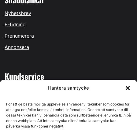
Nyhetsbrev
E-tidning
Prenumerera
Annonsera
Kundservice
Hantera samtycke
Mina sidor
Kontakta oss
För att ge bästa möjliga upplevelse använder vi tekniker som cookies för
att lagra och/eller komma åt enhetsinformation. Genom att samtycke till
dessa tekniker kan vi behandla data som surfbeteende eller unika ID:n på
denna webbplats. Att inte samtycka eller återkalla samtycke kan
påverka vissa funktioner negativt.
Byggvärlden produceras av
Svenska Media i Ljusdal AB
,