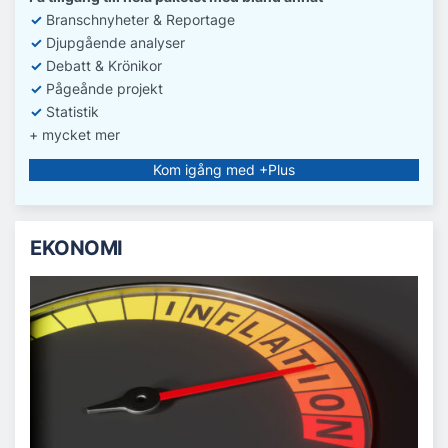
✓
Branschnyheter & Reportage
✓
D
jupgående analyser
✓
Debatt
& Krönikor
✓
Pågeånde projekt
✓
Statistik
+ mycket mer
Kom igång med +Plus
EKONOMI