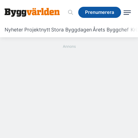
Prenumerera
Prenumerera
Nyheter
Projektnytt
Stora Byggdagen
Årets Byggchef
Krö