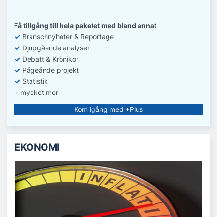
Få tillgång till hela paketet med bland annat
✓
Branschnyheter & Reportage
✓
D
jupgående analyser
✓
Debatt
& Krönikor
✓
Pågeånde projekt
✓
Statistik
+ mycket mer
Kom igång med +Plus
EKONOMI