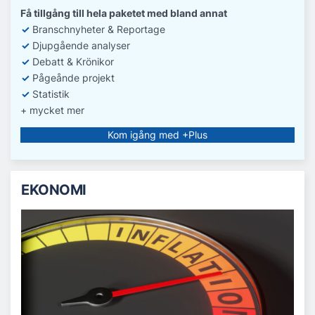
Få tillgång till hela paketet med bland annat
✓
Branschnyheter & Reportage
✓
D
jupgående analyser
✓
Debatt
& Krönikor
✓
Pågeånde projekt
✓
Statistik
+ mycket mer
Kom igång med +Plus
EKONOMI