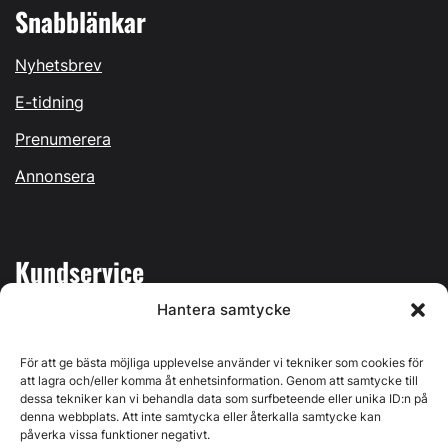
Snabblänkar
Nyhetsbrev
E-tidning
Prenumerera
Annonsera
Kundservice
Hantera samtycke
Mina sidor
Kontakta oss
För att ge bästa möjliga upplevelse använder vi tekniker som cookies för
att lagra och/eller komma åt enhetsinformation. Genom att samtycke till
dessa tekniker kan vi behandla data som surfbeteende eller unika ID:n på
denna webbplats. Att inte samtycka eller återkalla samtycke kan
påverka vissa funktioner negativt.