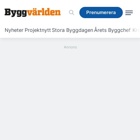
Prenumerera
Prenumerera
Nyheter
Projektnytt
Stora Byggdagen
Årets Byggchef
Krö