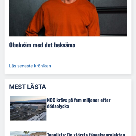
Obekväm med det bekväma
Läs senaste krönikan
MEST LÄSTA
NCC krävs på fem miljoner efter
dödsolycka
Topplista: De största fängelseprojekten