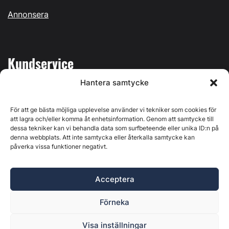
Annonsera
Kundservice
Hantera samtycke
Mina sidor
Kontakta oss
För att ge bästa möjliga upplevelse använder vi tekniker som cookies för
att lagra och/eller komma åt enhetsinformation. Genom att samtycke till
dessa tekniker kan vi behandla data som surfbeteende eller unika ID:n på
denna webbplats. Att inte samtycka eller återkalla samtycke kan
påverka vissa funktioner negativt.
Byggvärlden produceras av
Svenska Media i Ljusdal AB
,
Östernäsvägen 1, 827 32 Ljusdal, org.nr: 556625-6425 -
Acceptera
Ansvarig utgivare: Henrik Ekberg. Innehållet på denna
webbplats är upphovsrättsligt skyddat. Ange källa vid citering.
Förneka
Byggvärlden är en del av
Marknadsdatagruppen
.
Policy för datahantering, integritet och cookies
Visa inställningar