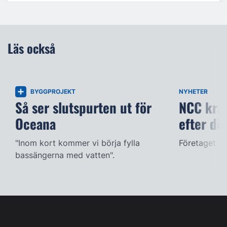
Läs också
BYGGPROJEKT
NYHETER
Så ser slutspurten ut för
NCC kräv
Oceana
efter dö
"Inom kort kommer vi börja fylla
Företaget ac
bassängerna med vatten".