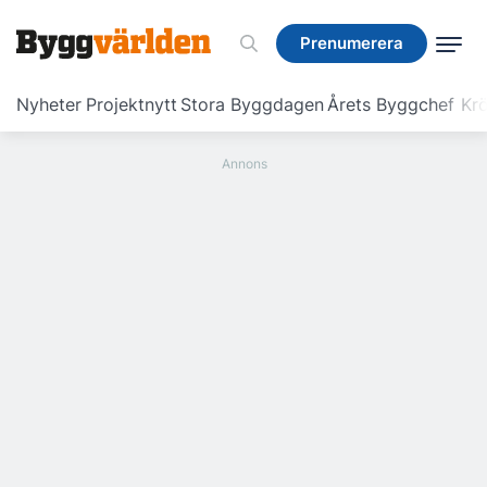
Prenumerera
Prenumerera
Nyheter
Projektnytt
Stora Byggdagen
Årets Byggchef
Krö