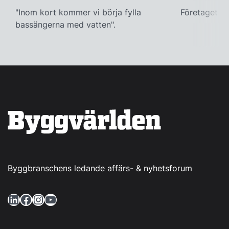
"Inom kort kommer vi börja fylla
Företaget ac
bassängerna med vatten".
Byggbranschens ledande affärs- & nyhetsforum
LinkedIn
Facebook
Instagram
YouTube