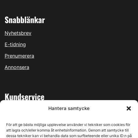
Snabblänkar
Nyhetsbrev
E-tidning
Prenumerera
Annonsera
Kundservice
Hantera samtycke
Mina sidor
Kontakta oss
För att ge bästa möjliga upplevelse använder vi tekniker som cookies för
att lagra och/eller komma åt enhetsinformation. Genom att samtycke till
dessa tekniker kan vi behandla data som surfbeteende eller unika ID:n på