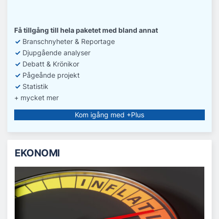
Få tillgång till hela paketet med bland annat
✓
Branschnyheter & Reportage
✓
D
jupgående analyser
✓
Debatt
& Krönikor
✓
Pågeånde projekt
✓
Statistik
+ mycket mer
Kom igång med +Plus
EKONOMI