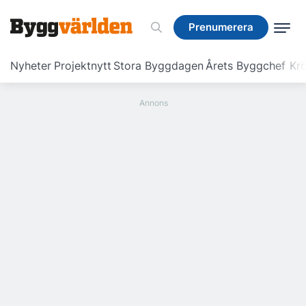
Prenumerera
Prenumerera
Nyheter
Projektnytt
Stora Byggdagen
Årets Byggchef
Krö