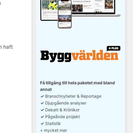
n
n haft
Få tillgång till hela paketet med bland
annat
✓
Branschnyheter & Reportage
✓
D
jupgående analyser
✓
Debatt
& Krönikor
✓
Pågeånde projekt
✓
Statistik
+ mycket mer