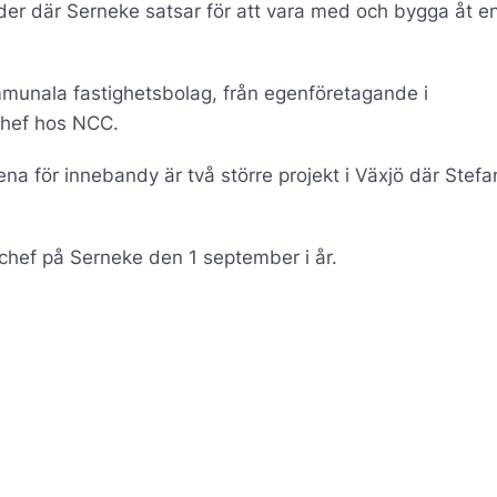
der där Serneke satsar för att vara med och bygga åt e
mmunala fastighetsbolag, från egenföretagande i
chef hos NCC.
a för innebandy är två större projekt i Växjö där Stefa
schef på Serneke den 1 september i år.