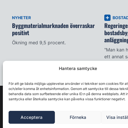
NYHETER
BOSTA
Byggmaterialmarknaden överraskar
Regeringen
positivt
bostadsby
anläggnin
Ökning med 9,5 procent.
"Man kan h
ett annat s
Hantera samtycke
För att ge bästa möjliga upplevelse använder vi tekniker som cookies för at
och/eller komma åt enhetsinformation. Genom att samtycke till dessa tekni
behandla data som surfbeteende eller unika ID:n på denna webbplats. Att i
samtycka eller återkalla samtycke kan påverka vissa funktioner negativt.
Acceptera
Förneka
Visa instä