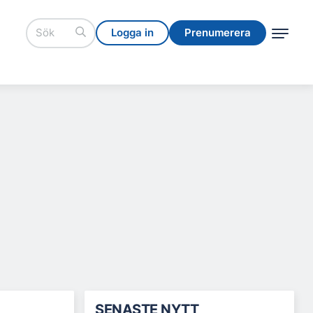
Logga in
Prenumerera
Logga in
Prenumerera
SENASTE NYTT