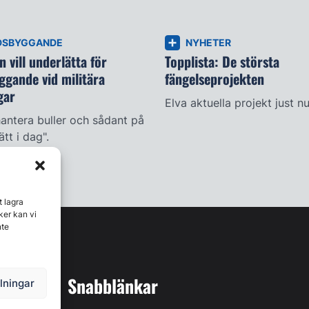
DSBYGGANDE
NYHETER
 vill underlätta för
Topplista: De största
ggande vid militära
fängelseprojekten
gar
Elva aktuella projekt just nu
antera buller och sådant på
ätt i dag".
t lagra
ker kan vi
nte
Snabblänkar
llningar