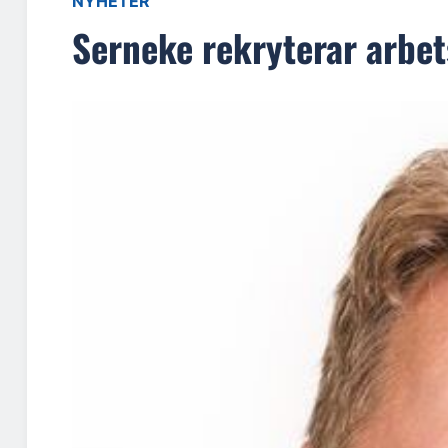
NYHETER
Serneke rekryterar arbets