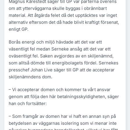
Magnus Kårestedt säger till GP var parterna överens
om att ytterväggarna skulle byggas i obrännbart
material. Att åtgärda felet då det upptäcktes var inget
alternativ eftersom det då hade blivit kraftigt försenat,
enligt GP.
Borås energi och miljö hävdade att det var ett
väsentligt fel medan Serneke ansåg att det var ett
oväsentligt fel. Saken avgjordes av en skiljenämnd,
som alltså dömde till energibolagets fördel. Sernekes
presschef Johan Live säger till GP att de accepterar
skiljenämndens dom.
– Vi accepterar domen och kommer ta vårt ansvar
genom att följa den här betalningsskyldigheten, säger
han och fortsätter:
– Som framgår av domen har vi haft en annan syn på
betydelsen av väggarnas isolering som vi menar inte