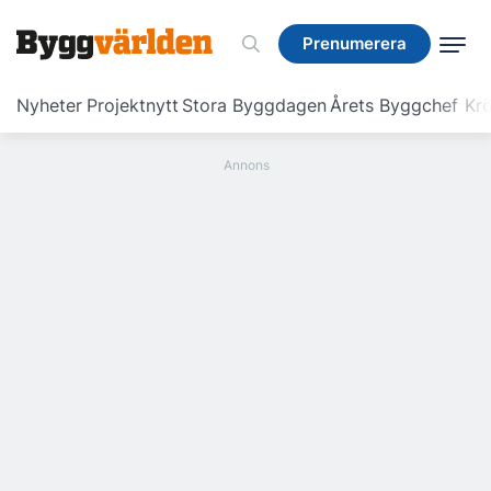
Prenumerera
Prenumerera
Nyheter
Projektnytt
Stora Byggdagen
Årets Byggchef
Krö