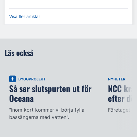
Visa fler artiklar
Läs också
BYGGPROJEKT
NYHETER
Så ser slutspurten ut för
NCC kräv
Oceana
efter dö
"Inom kort kommer vi börja fylla
Företaget ac
bassängerna med vatten".