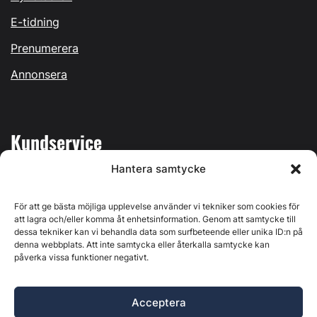
E-tidning
Prenumerera
Annonsera
Kundservice
Hantera samtycke
Mina sidor
Kontakta oss
För att ge bästa möjliga upplevelse använder vi tekniker som cookies för
att lagra och/eller komma åt enhetsinformation. Genom att samtycke till
dessa tekniker kan vi behandla data som surfbeteende eller unika ID:n på
denna webbplats. Att inte samtycka eller återkalla samtycke kan
påverka vissa funktioner negativt.
Byggvärlden produceras av
Svenska Media i Ljusdal AB
,
Östernäsvägen 1, 827 32 Ljusdal, org.nr: 556625-6425 -
Acceptera
Ansvarig utgivare: Henrik Ekberg. Innehållet på denna