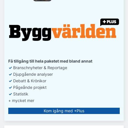
Få tillgång till hela paketet med bland annat
✓
Branschnyheter & Reportage
✓
D
jupgående analyser
✓
Debatt
& Krönikor
✓
Pågeånde projekt
✓
Statistik
+ mycket mer
Kom igång med +Plus