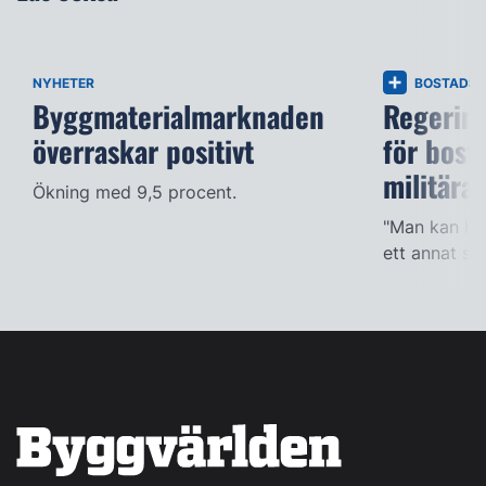
NYHETER
BOSTADS
Byggmaterialmarknaden
Regering
överraskar positivt
för bost
militära
Ökning med 9,5 procent.
"Man kan han
ett annat sät