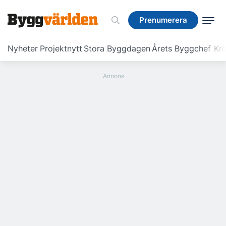
Prenumerera
Prenumerera
Nyheter
Projektnytt
Stora Byggdagen
Årets Byggchef
Krö