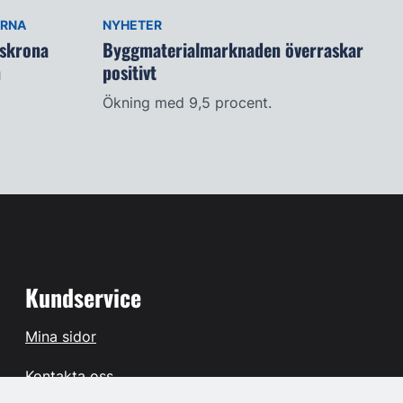
ARNA
NYHETER
lskrona
Byggmaterialmarknaden överraskar
n
positivt
Ökning med 9,5 procent.
Kundservice
Mina sidor
Kontakta oss