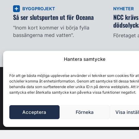
BYGGPROJEKT
NYHETER
Så ser slutspurten ut för Oceana
NCC krävs 
dödsolyck
"Inom kort kommer vi börja fylla
bassängerna med vatten".
Företaget 
Hantera samtycke
För att ge bästa möjliga upplevelse använder vi tekniker som cookies för at
och/eller komma åt enhetsinformation. Genom att samtycke till dessa tekni
behandla data som surfbeteende eller unika ID:n på denna webbplats. Att i
samtycka eller återkalla samtycke kan påverka vissa funktioner negativt.
Acceptera
Förneka
Visa instä
Byggbranschens ledande affärs- & nyhetsforum