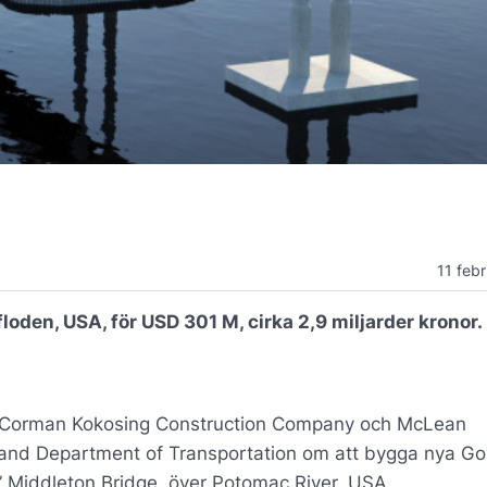
11 feb
oden, USA, för USD 301 M, cirka 2,9 miljarder kronor.
ed Corman Kokosing Construction Company och McLean
and Department of Transportation om att bygga nya Go
 Middleton Bridge över Potomac River, USA.