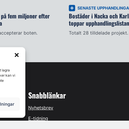
SENASTE UPPHANDLING
på fem miljoner efter
Bostäder i Nacka och Kar
a
toppar upphandlingslista
accepterar boten.
Totalt 28 tilldelade projekt.
t lagra
ker kan vi
nte
Snabblänkar
llningar
Nyhetsbrev
E-tidning