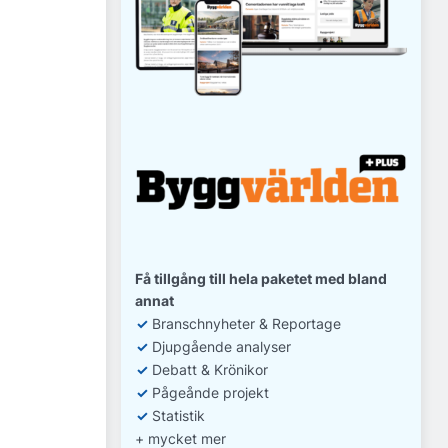
Få tillgång till hela paketet med bland
annat
✓
Branschnyheter & Reportage
✓
D
jupgående analyser
✓
Debatt
& Krönikor
✓
Pågeånde projekt
✓
Statistik
+ mycket mer