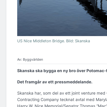
US Nice Middleton Bridge. Bild: Skanska
Av: Byggvärlden
Skanska ska bygga en ny bro över Potomac-fl
Det framgår av ett pressmeddelande.
Skanska har, som del av ett joint venture m
Contracting Company tecknat avtal med Maryl
Harry W. Nice Memorial/Senator Thomas “Mac”