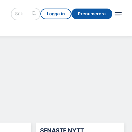
Logga in
Prenumerera
Logga in
Prenumerera
SENASTE NYTT