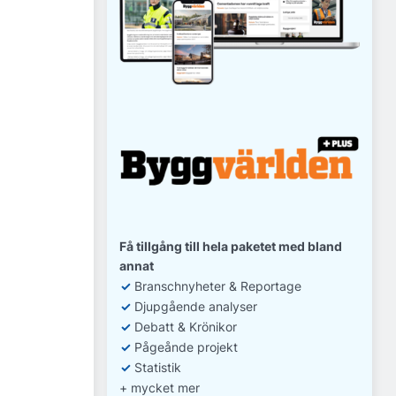
Få tillgång till hela paketet med bland
annat
✓
Branschnyheter & Reportage
✓
D
jupgående analyser
✓
Debatt
& Krönikor
✓
Pågeånde projekt
✓
Statistik
+ mycket mer