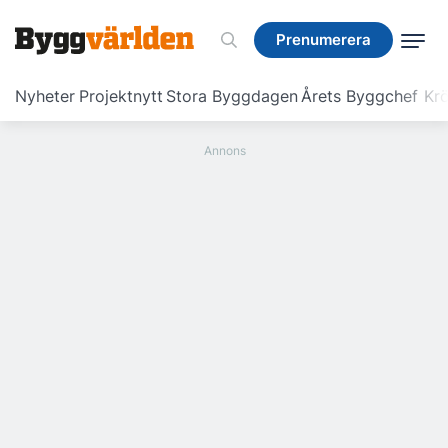
Prenumerera
Prenumerera
Nyheter
Projektnytt
Stora Byggdagen
Årets Byggchef
Krö