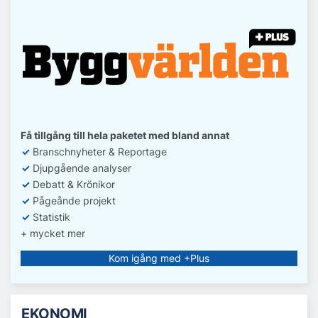
Få tillgång till hela paketet med bland annat
✓
Branschnyheter & Reportage
✓
D
jupgående analyser
✓
Debatt
& Krönikor
✓
Pågeånde projekt
✓
Statistik
+ mycket mer
Kom igång med +Plus
EKONOMI