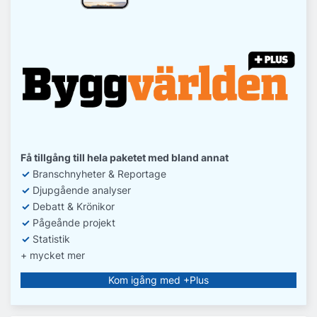
Få tillgång till hela paketet med bland annat
✓
Branschnyheter & Reportage
✓
D
jupgående analyser
✓
Debatt
& Krönikor
✓
Pågeånde projekt
✓
Statistik
+ mycket mer
Kom igång med +Plus