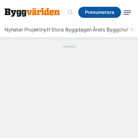
Prenumerera
Prenumerera
Nyheter
Projektnytt
Stora Byggdagen
Årets Byggchef
Krö