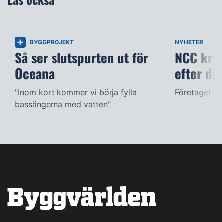
BYGGPROJEKT
NYHETER
Så ser slutspurten ut för
NCC kräv
Oceana
efter dö
"Inom kort kommer vi börja fylla
Företaget ac
bassängerna med vatten".