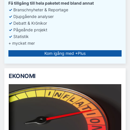
Få tillgång till hela paketet med bland annat
✓
Branschnyheter & Reportage
✓
D
jupgående analyser
✓
Debatt
& Krönikor
✓
Pågeånde projekt
✓
Statistik
+ mycket mer
Kom igång med +Plus
EKONOMI