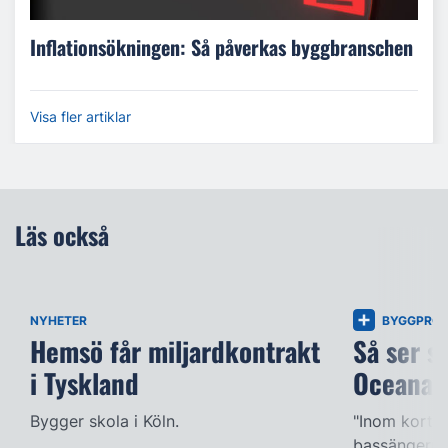
Inflationsökningen: Så påverkas byggbranschen
Visa fler artiklar
Läs också
NYHETER
BYGGPROJ
Hemsö får miljardkontrakt
Så ser s
i Tyskland
Oceana
Bygger skola i Köln.
"Inom kort k
bassängerna