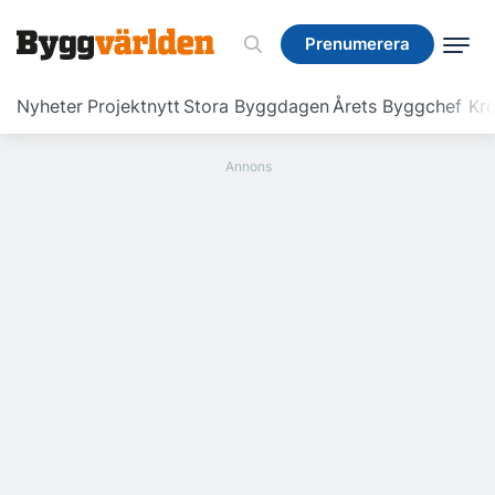
Prenumerera
Prenumerera
Nyheter
Projektnytt
Stora Byggdagen
Årets Byggchef
Krö