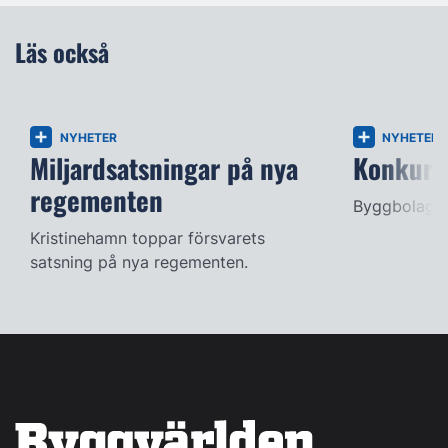
Läs också
NYHETER
NYHETER
Miljardsatsningar på nya
Konkurse
regementen
Byggbolag s
Kristinehamn toppar försvarets
satsning på nya regementen.