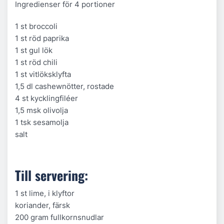
Ingredienser för 4 portioner
1 st broccoli
1 st röd paprika
1 st gul lök
1 st röd chili
1 st vitlöksklyfta
1,5 dl cashewnötter, rostade
4 st kycklingfiléer
1,5 msk olivolja
1 tsk sesamolja
salt
Till servering:
1 st lime, i klyftor
koriander, färsk
200 gram fullkornsnudlar