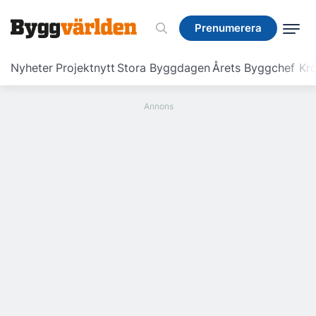
Prenumerera
Prenumerera
Nyheter
Projektnytt
Stora Byggdagen
Årets Byggchef
Krö