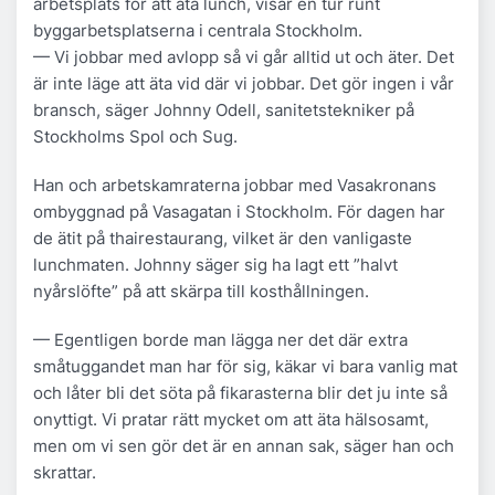
arbetsplats för att äta lunch, visar en tur runt
byggarbetsplatserna i centrala Stockholm.
— Vi jobbar med avlopp så vi går alltid ut och äter. Det
är inte läge att äta vid där vi jobbar. Det gör ingen i vår
bransch, säger Johnny Odell, sanitetstekniker på
Stockholms Spol och Sug.
Han och arbetskamraterna jobbar med Vasakronans
ombyggnad på Vasagatan i Stockholm. För dagen har
de ätit på thairestaurang, vilket är den vanligaste
lunchmaten. Johnny säger sig ha lagt ett ”halvt
nyårslöfte” på att skärpa till kosthållningen.
— Egentligen borde man lägga ner det där extra
småtuggandet man har för sig, käkar vi bara vanlig mat
och låter bli det söta på fikarasterna blir det ju inte så
onyttigt. Vi pratar rätt mycket om att äta hälsosamt,
men om vi sen gör det är en annan sak, säger han och
skrattar.