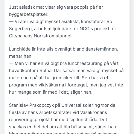
Just asiatisk mat visar sig vara poppis på fler
byggarbetsplatser.
— Vi äter väldigt mycket asiatiskt, konstaterar Bo
Segerberg, arbetsmiljöledare för NCC:s projekt för
Citybanans Norrströmstunnel.
Lunchlåda är inte alls ovanligt bland tjänstemännen,
menar han.
— Men vi har en väldigt bra lunchrestaurang på vårt
huvudkontor i Solna. Där satsar man väldigt mycket på
maten och på att ha grönsaker till. Sen har vi ett
program med viktväktarna i företaget, men jag vet inte
hur många som är med i det, säger han.
Stanislav Prakopczyk på Universalisolering tror de
flesta av hans arbetskamrater vid Vasakronans
renoveringsprojekt har med sig lunchlåda. Det
snackas en hel del om att äta hälsosamt, säger han.
Men hur många som egentligen satsar på hälsosam