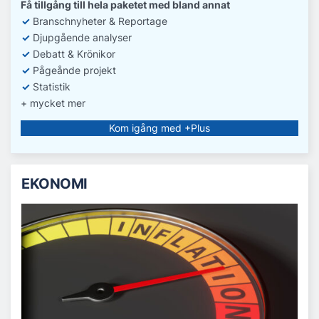
Få tillgång till hela paketet med bland annat
✓
Branschnyheter & Reportage
✓
D
jupgående analyser
✓
Debatt
& Krönikor
✓
Pågeånde projekt
✓
Statistik
+ mycket mer
Kom igång med +Plus
EKONOMI