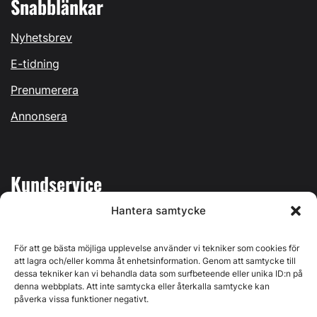
Snabblänkar
Nyhetsbrev
E-tidning
Prenumerera
Annonsera
Kundservice
Hantera samtycke
Mina sidor
Kontakta oss
För att ge bästa möjliga upplevelse använder vi tekniker som cookies för
att lagra och/eller komma åt enhetsinformation. Genom att samtycke till
dessa tekniker kan vi behandla data som surfbeteende eller unika ID:n på
denna webbplats. Att inte samtycka eller återkalla samtycke kan
påverka vissa funktioner negativt.
Byggvärlden produceras av
Svenska Media i Ljusdal AB
,