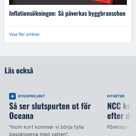
Inflationsökningen: Så påverkas byggbranschen
Visa fler artiklar
Läs också
BYGGPROJEKT
NYHETER
Så ser slutspurten ut för
NCC kräv
Oceana
efter dö
"Inom kort kommer vi börja fylla
Företaget ac
bassängerna med vatten".