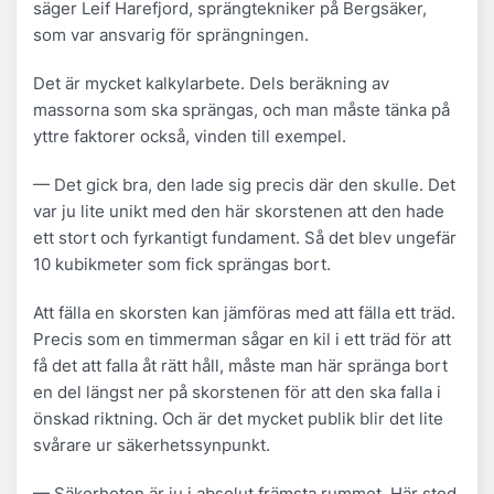
säger Leif Harefjord, sprängtekniker på Bergsäker,
som var ansvarig för sprängningen.
Det är mycket kalkylarbete. Dels beräkning av
massorna som ska sprängas, och man måste tänka på
yttre faktorer också, vinden till exempel.
— Det gick bra, den lade sig precis där den skulle. Det
var ju lite unikt med den här skorstenen att den hade
ett stort och fyrkantigt fundament. Så det blev ungefär
10 kubikmeter som fick sprängas bort.
Att fälla en skorsten kan jämföras med att fälla ett träd.
Precis som en timmerman sågar en kil i ett träd för att
få det att falla åt rätt håll, måste man här spränga bort
en del längst ner på skorstenen för att den ska falla i
önskad riktning. Och är det mycket publik blir det lite
svårare ur säkerhetssynpunkt.
— Säkerheten är ju i absolut främsta rummet. Här stod