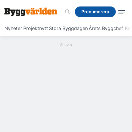
Prenumerera
Prenumerera
Nyheter
Projektnytt
Stora Byggdagen
Årets Byggchef
Krö