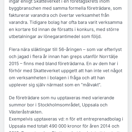
ingår enligt Skatteverket i en företagskrets inom
byggbranschen med samma formella företrädare, som
fakturerar varandra och övertar verksamhet från
varandra. Tidigare bolag har ofta bara varit verksamma
en kortare tid innan de försatts i konkurs, med större
utbetalningar av lönegarantimedel som följd.
Flera nära släktingar till 56-åringen – som var efterlyst
och jagad i flera år innan han greps utanför Norrtälje
2015 – finns med bland företrädarna. En av dem har i
förhör med Skatteverket uppgett att han inte vet något
om verksamheten i bolagen i fråga och att han
upplever sig själv närmast som en ”målvakt”.
De företrädare som nu upptaxeras med varierande
summor bor i Stockholmsområdet, Uppsala och
Västeråstrakten.
Exempelvis upptaxeras vd: n för ett entreprenadbolag i
Uppsala med totalt 490 000 kronor för åren 2014 och