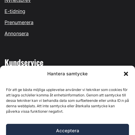
Nyhetsbrev
E-tidning
Prenumerera
Annonsera
Kundservice
Hantera samtycke
Mina sidor
Kontakta oss
För att ge bästa möjliga upplevelse använder vi tekniker som cookies för
att lagra och/eller komma åt enhetsinformation. Genom att samtycke till
dessa tekniker kan vi behandla data som surfbeteende eller unika ID:n på
denna webbplats. Att inte samtycka eller återkalla samtycke kan
påverka vissa funktioner negativt.
Byggvärlden produceras av
Svenska Media i Ljusdal AB
,
Östernäsvägen 1, 827 32 Ljusdal, org.nr: 556625-6425 -
Acceptera
Ansvarig utgivare: Henrik Ekberg. Innehållet på denna