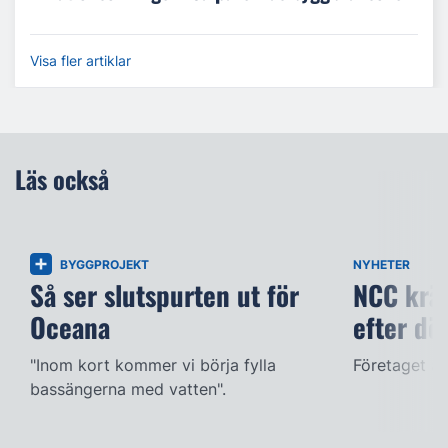
Visa fler artiklar
Läs också
BYGGPROJEKT
NYHETER
Så ser slutspurten ut för
NCC kräv
Oceana
efter dö
"Inom kort kommer vi börja fylla
Företaget ac
bassängerna med vatten".