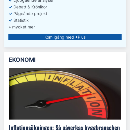
✓
D
jupgående analyser
✓
Debatt
& Krönikor
✓
Pågeånde projekt
✓
Statistik
+ mycket mer
Kom igång med +Plus
EKONOMI
Inflationsökningen: Så påverkas byggbranschen