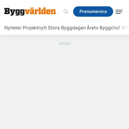
Prenumerera
Prenumerera
Nyheter
Projektnytt
Stora Byggdagen
Årets Byggchef
Krö