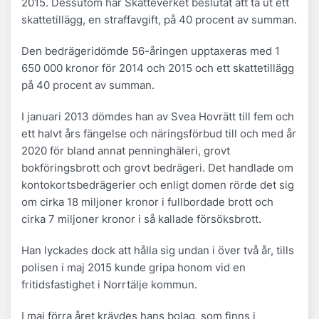
2015. Dessutom har Skatteverket beslutat att ta ut ett
skattetillägg, en straffavgift, på 40 procent av summan.
Den bedrägeridömde 56-åringen upptaxeras med 1
650 000 kronor för 2014 och 2015 och ett skattetillägg
på 40 procent av summan.
I januari 2013 dömdes han av Svea Hovrätt till fem och
ett halvt års fängelse och näringsförbud till och med år
2020 för bland annat penninghäleri, grovt
bokföringsbrott och grovt bedrägeri. Det handlade om
kontokortsbedrägerier och enligt domen rörde det sig
om cirka 18 miljoner kronor i fullbordade brott och
cirka 7 miljoner kronor i så kallade försöksbrott.
Han lyckades dock att hålla sig undan i över två år, tills
polisen i maj 2015 kunde gripa honom vid en
fritidsfastighet i Norrtälje kommun.
I maj förra året krävdes hans bolag, som finns i