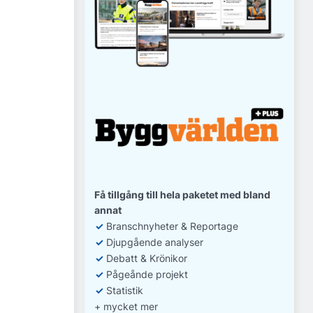
Få tillgång till hela paketet med bland
annat
✓
Branschnyheter & Reportage
✓
D
jupgående analyser
✓
Debatt
& Krönikor
✓
Pågeånde projekt
✓
Statistik
+ mycket mer