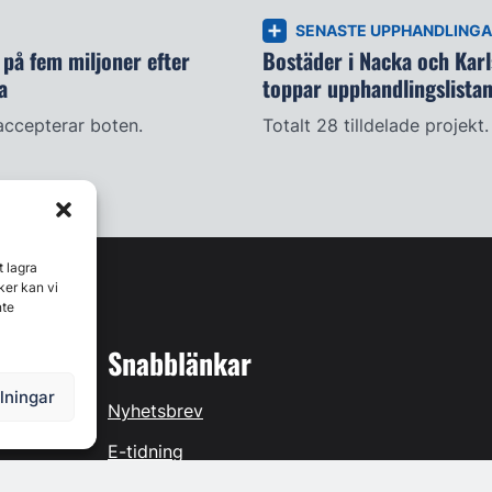
SENASTE UPPHANDLING
på fem miljoner efter
Bostäder i Nacka och Kar
a
toppar upphandlingslista
accepterar boten.
Totalt 28 tilldelade projekt.
t lagra
ker kan vi
nte
Snabblänkar
llningar
Nyhetsbrev
E-tidning