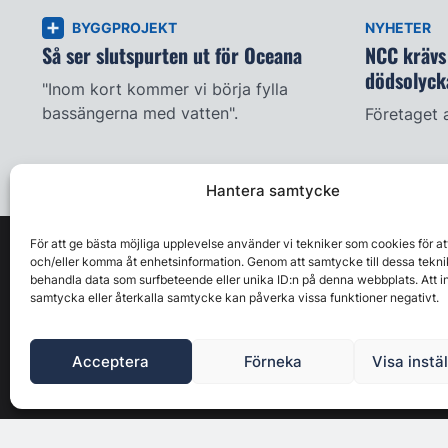
BYGGPROJEKT
NYHETER
Så ser slutspurten ut för Oceana
NCC krävs 
dödsolyck
"Inom kort kommer vi börja fylla
bassängerna med vatten".
Företaget 
Hantera samtycke
För att ge bästa möjliga upplevelse använder vi tekniker som cookies för at
och/eller komma åt enhetsinformation. Genom att samtycke till dessa tekni
behandla data som surfbeteende eller unika ID:n på denna webbplats. Att i
samtycka eller återkalla samtycke kan påverka vissa funktioner negativt.
Acceptera
Förneka
Visa instä
Byggbranschens ledande affärs- & nyhetsforum