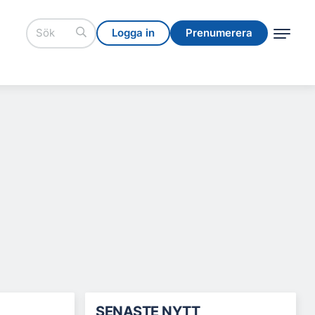
Logga in
Prenumerera
Logga in
Prenumerera
SENASTE NYTT