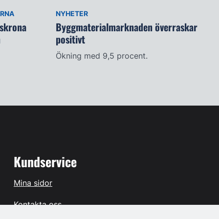
ARNA
NYHETER
lskrona
Byggmaterialmarknaden överraskar
n
positivt
Ökning med 9,5 procent.
Kundservice
Mina sidor
Kontakta oss