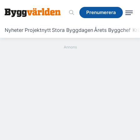
Prenumerera
Prenumerera
Nyheter
Projektnytt
Stora Byggdagen
Årets Byggchef
Krö