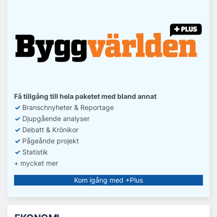
Få tillgång till hela paketet med bland annat
✓
Branschnyheter & Reportage
✓
D
jupgående analyser
✓
Debatt
& Krönikor
✓
Pågeånde projekt
✓
Statistik
+ mycket mer
Kom igång med +Plus