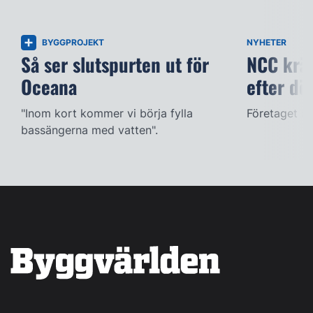
BYGGPROJEKT
NYHETER
Så ser slutspurten ut för
NCC kräv
Oceana
efter dö
"Inom kort kommer vi börja fylla
Företaget ac
bassängerna med vatten".