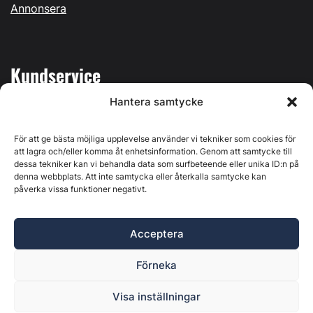
Annonsera
Kundservice
Hantera samtycke
Mina sidor
Kontakta oss
För att ge bästa möjliga upplevelse använder vi tekniker som cookies för
att lagra och/eller komma åt enhetsinformation. Genom att samtycke till
dessa tekniker kan vi behandla data som surfbeteende eller unika ID:n på
denna webbplats. Att inte samtycka eller återkalla samtycke kan
påverka vissa funktioner negativt.
Byggvärlden produceras av
Svenska Media i Ljusdal AB
,
Östernäsvägen 1, 827 32 Ljusdal, org.nr: 556625-6425 -
Acceptera
Ansvarig utgivare: Henrik Ekberg. Innehållet på denna
webbplats är upphovsrättsligt skyddat. Ange källa vid citering.
Förneka
Byggvärlden är en del av
Marknadsdatagruppen
.
Policy för datahantering, integritet och cookies
Visa inställningar