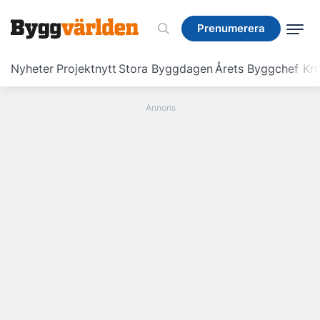
Prenumerera
Prenumerera
Nyheter
Projektnytt
Stora Byggdagen
Årets Byggchef
Krö