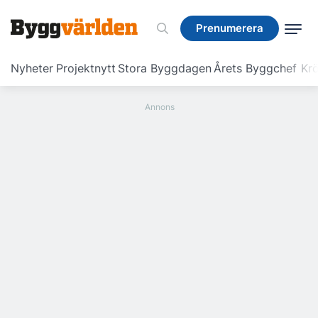
Prenumerera
Prenumerera
Nyheter
Projektnytt
Stora Byggdagen
Årets Byggchef
Krö