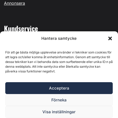
Annonsera
Kundservice
Hantera samtycke
Mina sidor
Kontakta oss
För att ge bästa möjliga upplevelse använder vi tekniker som cookies för
att lagra och/eller komma åt enhetsinformation. Genom att samtycke till
dessa tekniker kan vi behandla data som surfbeteende eller unika ID:n på
denna webbplats. Att inte samtycka eller återkalla samtycke kan
påverka vissa funktioner negativt.
Byggvärlden produceras av
Svenska Media i Ljusdal AB
,
Östernäsvägen 1, 827 32 Ljusdal, org.nr: 556625-6425 -
Acceptera
Ansvarig utgivare: Henrik Ekberg. Innehållet på denna
webbplats är upphovsrättsligt skyddat. Ange källa vid citering.
Förneka
Byggvärlden är en del av
Marknadsdatagruppen
.
Policy för datahantering, integritet och cookies
Visa inställningar