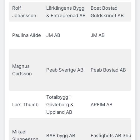
Rolf
Lärkängens Bygg
Boet Bostad
Johansson
& Entreprenad AB
Guldskrinet AB
Paulina Allde
JM AB
JM AB
Magnus
Peab Sverige AB
Peab Bostad AB
Carlsson
Totalbygg i
Lars Thumb
Gävleborg &
AREIM AB
Uppland AB
Mikael
BAB bygg AB
Fastighets AB 3hus
Sjunnesson