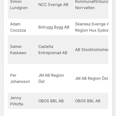
Simon
Kommunalförbundet
NCC Sverige AB
Lundgren
Norrvatten
Adam
Skanska Sverige AB
Botrygg Bygg AB
Cocozza
Region Hus Sydost
Samer
Castella
AB Stockholmshem
Kaskawo
Entreprenad AB
Per
JM AB Region
JM AB Region Öst
Johansson
Öst
Jenny
OBOS BBL AB
OBOS BBL AB
Piltofta