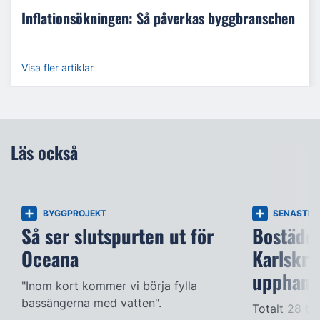
Inflationsökningen: Så påverkas byggbranschen
Visa fler artiklar
Läs också
BYGGPROJEKT
SENASTE 
Så ser slutspurten ut för
Bostäder
Oceana
Karlskro
upphandl
"Inom kort kommer vi börja fylla
bassängerna med vatten".
Totalt 28 til