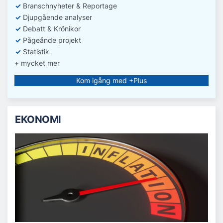
✓
Branschnyheter & Reportage
✓
D
jupgående analyser
✓
Debatt
& Krönikor
✓
Pågeånde projekt
✓
Statistik
+ mycket mer
Kom igång med +Plus
EKONOMI