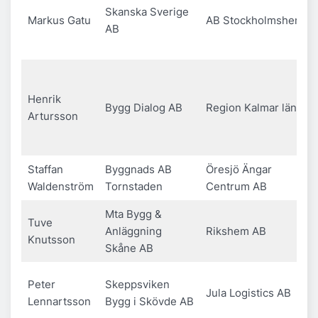
Skanska Sverige
Markus Gatu
AB Stockholmshem
AB
Henrik
Bygg Dialog AB
Region Kalmar län
Artursson
Staffan
Byggnads AB
Öresjö Ängar
Waldenström
Tornstaden
Centrum AB
Mta Bygg &
Tuve
Anläggning
Rikshem AB
Knutsson
Skåne AB
Peter
Skeppsviken
Jula Logistics AB
Lennartsson
Bygg i Skövde AB