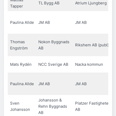
TL Bygg AB
Atrium Ljungberg
Tapper
Paulina Allde
JM AB
JM AB
Thomas
Nokon Byggnads
Rikshem AB (publ)
Engström
AB
Mats Rydén
NCC Sverige AB
Nacka kommun
Paulina Allde
JM AB
JM AB
Johansson &
Sven
Platzer Fastigheter
Rehn Byggnads
Johansson
AB
AB