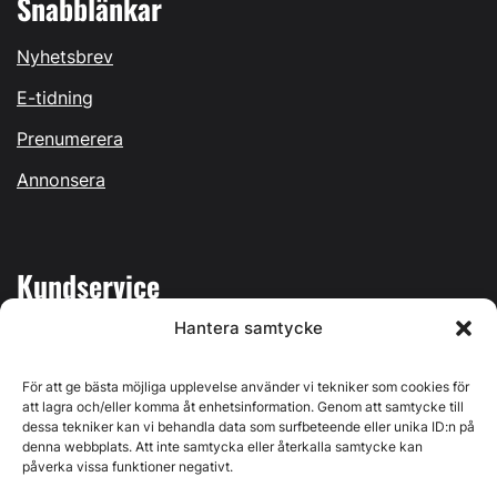
Snabblänkar
Nyhetsbrev
E-tidning
Prenumerera
Annonsera
Kundservice
Hantera samtycke
Mina sidor
Kontakta oss
För att ge bästa möjliga upplevelse använder vi tekniker som cookies för
att lagra och/eller komma åt enhetsinformation. Genom att samtycke till
dessa tekniker kan vi behandla data som surfbeteende eller unika ID:n på
denna webbplats. Att inte samtycka eller återkalla samtycke kan
påverka vissa funktioner negativt.
Byggvärlden produceras av
Svenska Media i Ljusdal AB
,