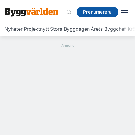
Prenumerera
Prenumerera
Nyheter
Projektnytt
Stora Byggdagen
Årets Byggchef
Krö