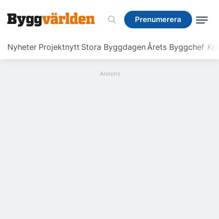
Prenumerera
Prenumerera
Nyheter
Projektnytt
Stora Byggdagen
Årets Byggchef
Krö