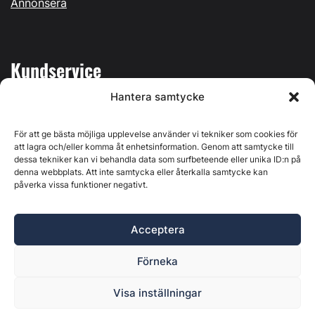
Annonsera
Kundservice
Hantera samtycke
Mina sidor
Kontakta oss
För att ge bästa möjliga upplevelse använder vi tekniker som cookies för
att lagra och/eller komma åt enhetsinformation. Genom att samtycke till
dessa tekniker kan vi behandla data som surfbeteende eller unika ID:n på
denna webbplats. Att inte samtycka eller återkalla samtycke kan
påverka vissa funktioner negativt.
Byggvärlden produceras av
Svenska Media i Ljusdal AB
,
Östernäsvägen 1, 827 32 Ljusdal, org.nr: 556625-6425 -
Acceptera
Ansvarig utgivare: Henrik Ekberg. Innehållet på denna
webbplats är upphovsrättsligt skyddat. Ange källa vid citering.
Förneka
Byggvärlden är en del av
Marknadsdatagruppen
.
Policy för datahantering, integritet och cookies
Visa inställningar