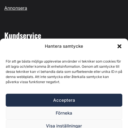
Annonsera
Kundservice
Hantera samtycke
Mina sidor
Kontakta oss
För att ge bästa möjliga upplevelse använder vi tekniker som cookies för
att lagra och/eller komma åt enhetsinformation. Genom att samtycke till
dessa tekniker kan vi behandla data som surfbeteende eller unika ID:n på
denna webbplats. Att inte samtycka eller återkalla samtycke kan
påverka vissa funktioner negativt.
Byggvärlden produceras av
Svenska Media i Ljusdal AB
,
Östernäsvägen 1, 827 32 Ljusdal, org.nr: 556625-6425 -
Acceptera
Ansvarig utgivare: Henrik Ekberg. Innehållet på denna
webbplats är upphovsrättsligt skyddat. Ange källa vid citering.
Förneka
Byggvärlden är en del av
Marknadsdatagruppen
.
Policy för datahantering, integritet och cookies
Visa inställningar