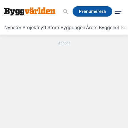
Prenumerera
Prenumerera
Nyheter
Projektnytt
Stora Byggdagen
Årets Byggchef
Krö