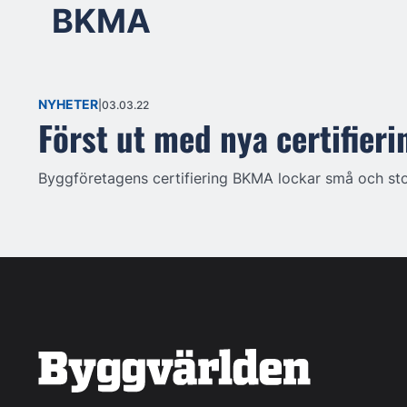
BKMA
NYHETER
03.03.22
Först ut med nya certifie
Byggföretagens certifiering BKMA lockar små och st